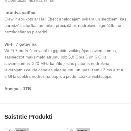
iecienītākās mūzikas ritmā!
Intuitīva vadība
Claw ir aprīkots ar Hall Effect analogajām svirām un slēdžiem, kas
paredzēti izturībai un mikro precizitātei, nodrošinot ilgmūžību un
bezslīdēšanas pieredzi.
Wi-Fi 7 gatavība
Wi-Fi 7 nodrošina vairāku gigabitu veiktspējas savienojumus,
sasniedzot maksimālo ātrumu līdz 5,8 Gb/s 5 un 6 GHz
savienojumos. 320 MHz kanālu joslas platums nodrošina
ievērojamu caurlaidspējas pieaugumu un īpaši zemu 2 ms aizturi.
6 GHz spektrs nodrošina papildu jaudu labākai veiktspējai.
Atmiņa – 1TB
Saistītie Produkti