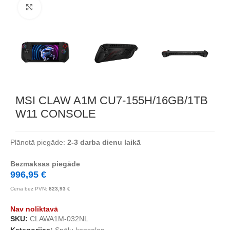
Noklikšķiniet, lai palielinātu
MSI CLAW A1M CU7-155H/16GB/1TB
W11 CONSOLE
Plānotā piegāde:
2-3 darba dienu laikā
Bezmaksas piegāde
996,95
€
Cena bez PVN:
823,93
€
Nav noliktavā
SKU:
CLAWA1M-032NL
Kategorijas:
Spēļu konsoles