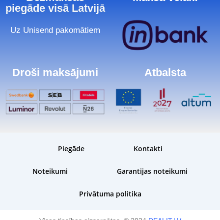
piegāde visā Latvijā
Uz Unisend pakomātiem
Droši maksājumi
Atbalsta
Piegāde
Kontakti
Noteikumi
Garantijas noteikumi
Privātuma politika