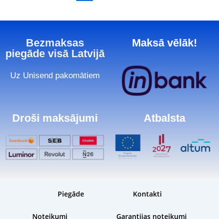
Bezmaksas
Maksā vēlāk!
piegāde visā Latvijā
Uz Unisend pakomātiem
Droši maksājumi
Atbalsta
Piegāde
Kontakti
Noteikumi
Garantijas noteikumi