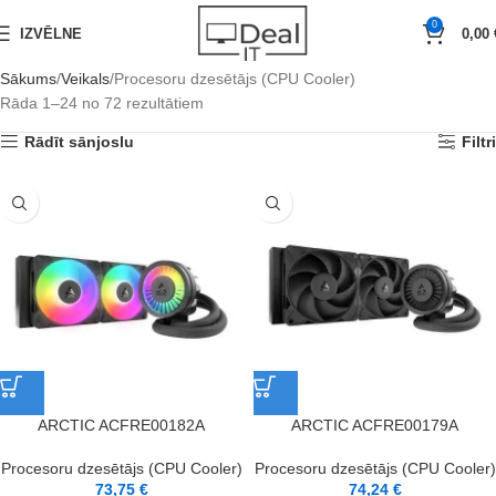
0
IZVĒLNE
0,00
Sākums
Veikals
Procesoru dzesētājs (CPU Cooler)
Rāda 1–24 no 72 rezultātiem
Rādīt sānjoslu
Filtri
ARCTIC ACFRE00182A
ARCTIC ACFRE00179A
Procesoru dzesētājs (CPU Cooler)
Procesoru dzesētājs (CPU Cooler)
73,75
€
74,24
€