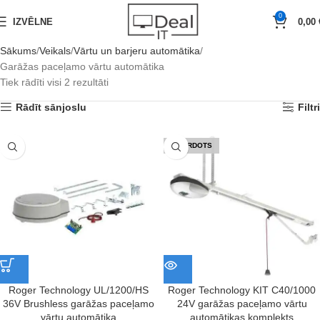
0
IZVĒLNE
0,00
Sākums
Veikals
Vārtu un barjeru automātika
Garāžas paceļamo vārtu automātika
Tiek rādīti visi 2 rezultāti
Rādīt sānjoslu
Filtri
IZPĀRDOTS
Roger Technology UL/1200/HS
Roger Technology KIT C40/1000
36V Brushless garāžas paceļamo
24V garāžas paceļamo vārtu
vārtu automātika
automātikas komplekts