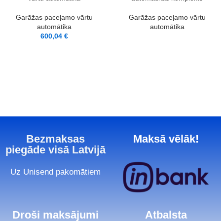
Garāžas paceļamo vārtu
Garāžas paceļamo vārtu
automātika
automātika
600,04
€
Bezmaksas
Maksā vēlāk!
piegāde visā Latvijā
Uz Unisend pakomātiem
Droši maksājumi
Atbalsta