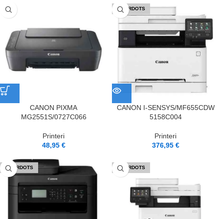
IZPĀRDOTS
CANON PIXMA
CANON I-SENSYS/MF655CDW
MG2551S/0727C066
5158C004
Printeri
Printeri
48,95
€
376,95
€
IZPĀRDOTS
IZPĀRDOTS