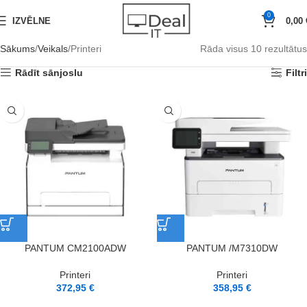
0
IZVĒLNE
0,00
Sākums
Veikals
Printeri
Rāda visus 10 rezultātus
Rādīt sānjoslu
Filtri
PANTUM CM2100ADW
PANTUM /M7310DW
Printeri
Printeri
372,95
€
358,95
€