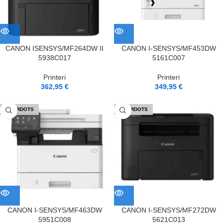
CANON ISENSYS/MF264DW II
CANON I-SENSYS/MF453DW
5938C017
5161C007
Printeri
Printeri
362,95
€
349,95
€
IZPĀRDOTS
IZPĀRDOTS
CANON I-SENSYS/MF463DW
CANON I-SENSYS/MF272DW
5951C008
5621C013