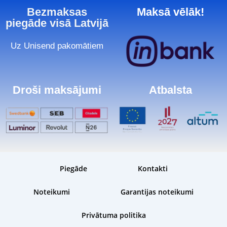
Bezmaksas
Maksā vēlāk!
piegāde visā Latvijā
Uz Unisend pakomātiem
Droši maksājumi
Atbalsta
Piegāde
Kontakti
Noteikumi
Garantijas noteikumi
Privātuma politika