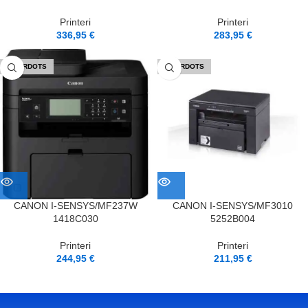
Printeri
Printeri
336,95
€
283,95
€
IZPĀRDOTS
IZPĀRDOTS
CANON I-SENSYS/MF237W
CANON I-SENSYS/MF3010
1418C030
5252B004
Printeri
Printeri
244,95
€
211,95
€