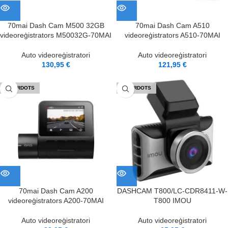
70mai Dash Cam M500 32GB
70mai Dash Cam A510
videoreģistrators M50032G-70MAI
videoreģistrators A510-70MAI
Auto videoreģistratori
Auto videoreģistratori
130,95
€
121,95
€
IZPĀRDOTS
IZPĀRDOTS
70mai Dash Cam A200
DASHCAM T800/LC-CDR8411-W-
videoreģistrators A200-70MAI
T800 IMOU
Auto videoreģistratori
Auto videoreģistratori