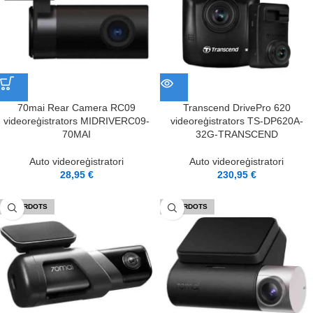
70mai Rear Camera RC09
Transcend DrivePro 620
videoreģistrators MIDRIVERC09-
videoreģistrators TS-DP620A-
70MAI
32G-TRANSCEND
Auto videoreģistratori
Auto videoreģistratori
28,95
€
230,95
€
IZPĀRDOTS
IZPĀRDOTS