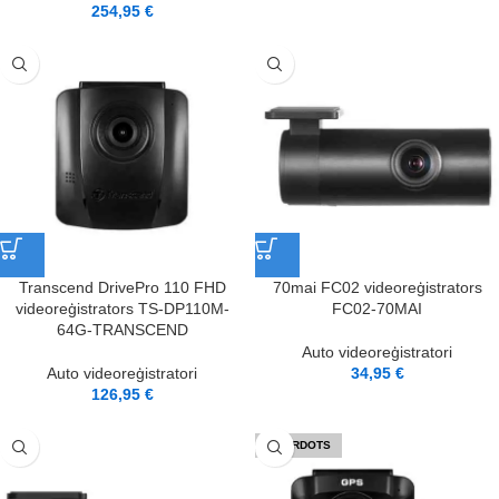
254,95
€
Transcend DrivePro 110 FHD
70mai FC02 videoreģistrators
videoreģistrators TS-DP110M-
FC02-70MAI
64G-TRANSCEND
Auto videoreģistratori
Auto videoreģistratori
34,95
€
126,95
€
IZPĀRDOTS