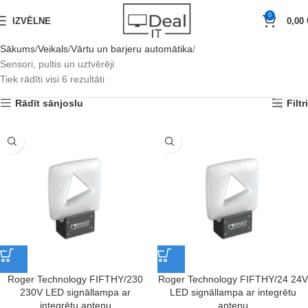
0
IZVĒLNE
0,00
Sākums
Veikals
Vārtu un barjeru automātika
Sensori, pultis un uztvērēji
Tiek rādīti visi 6 rezultāti
Rādīt sānjoslu
Filtri
Roger Technology FIFTHY/230
Roger Technology FIFTHY/24 24V
230V LED signāllampa ar
LED signāllampa ar integrētu
integrētu antenu
antenu