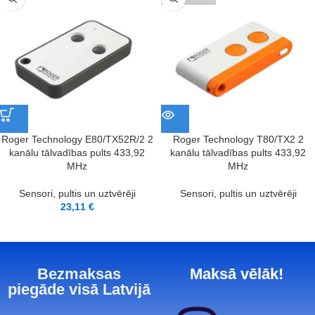
Roger Technology E80/TX52R/2 2
Roger Technology T80/TX2 2
kanālu tālvadības pults 433,92
kanālu tālvadības pults 433,92
MHz
MHz
Sensori, pultis un uztvērēji
Sensori, pultis un uztvērēji
23,11
€
Bezmaksas
Maksā vēlāk!
piegāde visā Latvijā