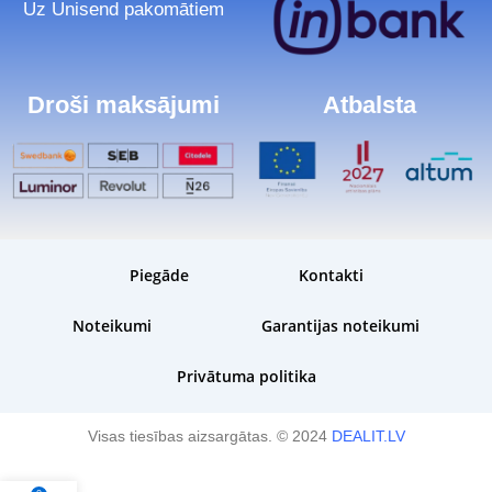
Uz Unisend pakomātiem
Droši maksājumi
Atbalsta
Piegāde
Kontakti
Noteikumi
Garantijas noteikumi
Privātuma politika
Visas tiesības aizsargātas. © 2024
DEALIT.LV