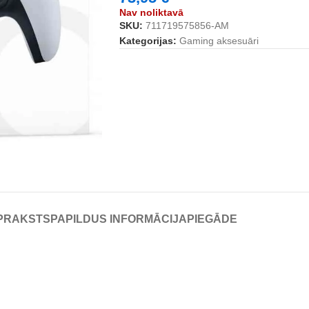
Nav noliktavā
SKU:
711719575856-AM
Kategorijas:
Gaming aksesuāri
PRAKSTS
PAPILDUS INFORMĀCIJA
PIEGĀDE