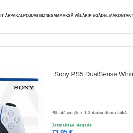
S
IT ĀRPAKALPOJUMI BIZNESAM
MAKSĀ VĒLĀK!
PIEGĀDE
LIAA
KONTAKT
Sony PS5 DualSense Whit
Plānotā piegāde:
1-2 darba dienu laikā
Bezmaksas piegāde
73,95
€