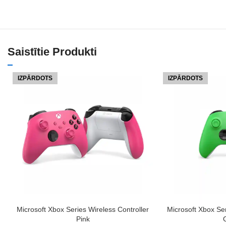
Saistītie Produkti
IZPĀRDOTS
IZPĀRDOTS
LASĪT VAIRĀK
LASĪT VAIRĀK
Microsoft Xbox Series Wireless Controller
Microsoft Xbox Ser
Pink