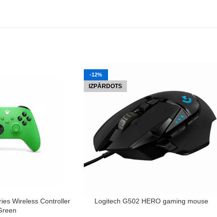
-12%
IZPĀRDOTS
LASĪT VAIRĀK
ies Wireless Controller
Logitech G502 HERO gaming mouse
Green