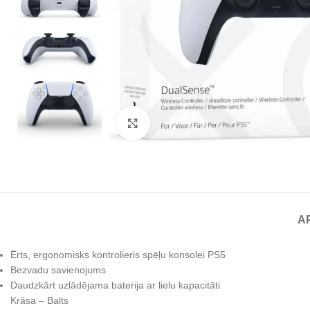
Noklikšķiniet, lai palielinātu
A
Ērts, ergonomisks kontrolieris spēļu konsolei PS5
Bezvadu savienojums
Daudzkārt uzlādējama baterija ar lielu kapacitāti
Krāsa – Balts