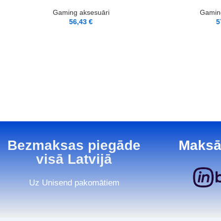
Gaming aksesuāri
Gaming
56,43
€
5
Bezmaksas piegāde
Maksā
visā Latvijā
Uz Unisend pakomātiem