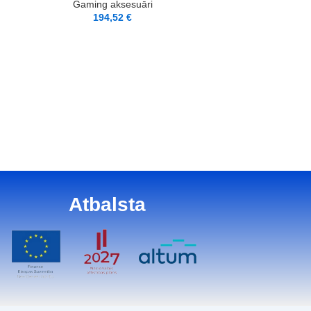
Gaming aksesuāri
194,52
€
LASĪT VAIRĀK
Razer 
Gaming
4
Atbalsta