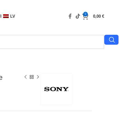
0
I
LV
0,00
€
e