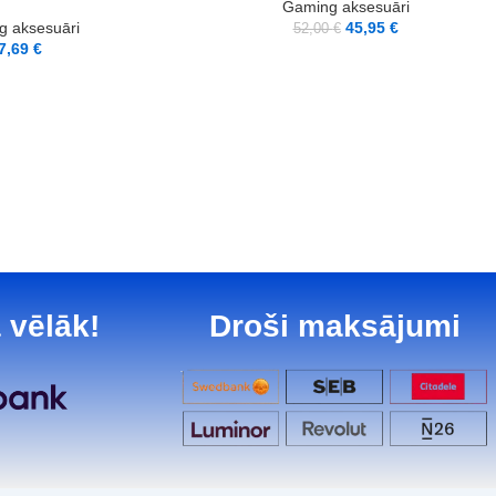
Gaming aksesuāri
 aksesuāri
45,95
€
52,00
€
7,69
€
 vēlāk!
Droši maksājumi