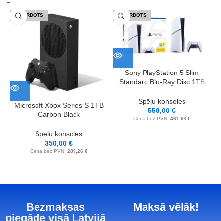
IZPĀRDOTS
IZPĀRDOTS
Sony PlayStation 5 Slim
S
Standard Blu-Ray Disc 1TB
Spēļu konsoles
Microsoft Xbox Series S 1TB
559,00
€
Carbon Black
Cena bez PVN:
461,98
€
Spēļu konsoles
350,00
€
Cena bez PVN:
289,26
€
Bezmaksas
Maksā vēlāk!
piegāde visā Latvijā