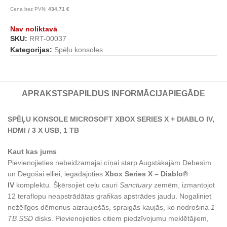
Cena bez PVN:
434,71
€
Nav noliktavā
SKU:
RRT-00037
Kategorijas:
Spēļu konsoles
APRAKSTS
PAPILDUS INFORMĀCIJA
PIEGĀDE
SPĒĻU KONSOLE MICROSOFT XBOX SERIES X + DIABLO IV,
HDMI / 3 X USB, 1 TB
Kaut kas jums
Pievienojieties nebeidzamajai cīņai starp Augstākajām Debesīm
un Degošai elliei, iegādājoties
Xbox Series X – Diablo®
IV
komplektu. Šķērsojiet ceļu cauri
Sanctuary
zemēm, izmantojot
12 teraflopu neapstrādātas grafikas apstrādes jaudu. Nogaliniet
nežēlīgos dēmonus aizraujošās, spraigās kaujās, ko nodrošina
1
TB SSD
disks. Pievienojieties citiem piedzīvojumu meklētājiem,