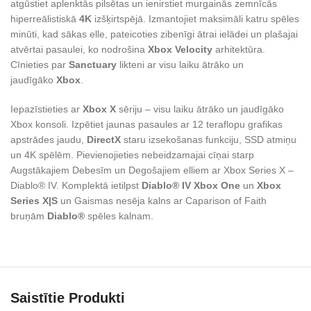
atgūstiet aplenktās pilsētas un ienirstiet murgainās zemnīcās
hiperreālistiskā
4K
izšķirtspējā. Izmantojiet maksimāli katru spēles
minūti, kad sākas elle, pateicoties zibenīgi ātrai ielādei un plašajai
atvērtai pasaulei, ko nodrošina
Xbox Velocity
arhitektūra.
Cīnieties par
Sanctuary
likteni ar visu laiku ātrāko un
jaudīgāko
Xbox
.
Iepazīstieties ar
Xbox X
sēriju – visu laiku ātrāko un jaudīgāko
Xbox konsoli. Izpētiet jaunas pasaules ar 12 teraflopu grafikas
apstrādes jaudu,
DirectX
staru izsekošanas funkciju, SSD atmiņu
un 4K spēlēm. Pievienojieties nebeidzamajai cīņai starp
Augstākajiem Debesīm un Degošajiem elliem ar Xbox Series X –
Diablo® IV. Komplektā ietilpst
Diablo® IV Xbox One
un
Xbox
Series X|S
un Gaismas nesēja kalns ar Caparison of Faith
bruņām
Diablo®
spēles kalnam.
Saistītie Produkti