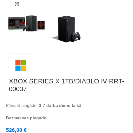
Noklikšķiniet, lai palielinātu
XBOX SERIES X 1TB/DIABLO IV RRT-
00037
Plānotā piegāde:
3-7 darba dienu laikā
Bezmaksas piegāde
526,00
€