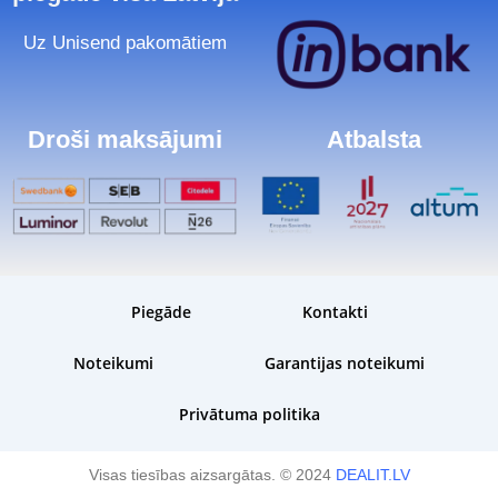
Uz Unisend pakomātiem
Droši maksājumi
Atbalsta
Piegāde
Kontakti
Noteikumi
Garantijas noteikumi
Privātuma politika
Visas tiesības aizsargātas. © 2024
DEALIT.LV