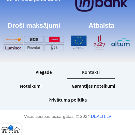
Droši maksājumi
Atbalsta
Piegāde
Kontakti
Noteikumi
Garantijas noteikumi
Privātuma politika
Visas tiesības aizsargātas. © 2024
DEALIT.LV
0