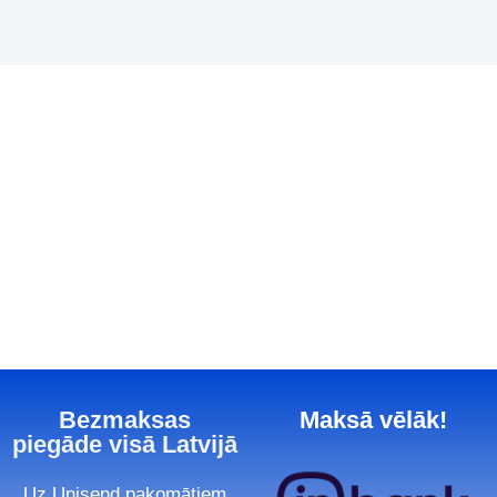
Bezmaksas
Maksā vēlāk!
piegāde visā Latvijā
Uz Unisend pakomātiem