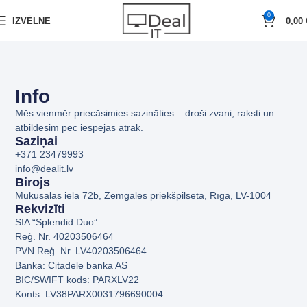
0
IZVĒLNE
0,00
Info
Mēs vienmēr priecāsimies sazināties – droši zvani, raksti un
atbildēsim pēc iespējas ātrāk.
Saziņai
+371 23479993
info@dealit.lv
Birojs
Mūkusalas iela 72b, Zemgales priekšpilsēta, Rīga, LV-1004
Rekvizīti
SIA “Splendid Duo”
Reģ. Nr. 40203506464
PVN Reģ. Nr. LV40203506464
Banka: Citadele banka AS
BIC/SWIFT kods: PARXLV22
Konts: LV38PARX0031796690004