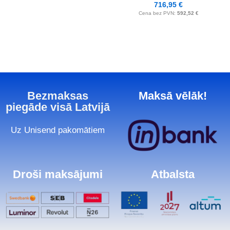
716,95
€
Cena bez PVN:
592,52
€
Bezmaksas
Maksā vēlāk!
piegāde visā Latvijā
Uz Unisend pakomātiem
Droši maksājumi
Atbalsta