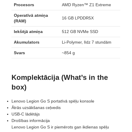
Procesors
AMD Ryzen™ Z1 Extreme
Operatīvā atmiņa
16 GB LPDDR5X
(RAM)
Iekšējā atmiņa
512 GB NVMe SSD
Akumulators
Li-Polymer, līdz 7 stundām
Svars
~854 g
Komplektācija (What’s in the
box)
Lenovo Legion Go S portatīvā spēļu konsole
Ātrās uzsākšanas ceļvedis
USB-C lādētājs
Drošības informācija
Lenovo Legion Go S ir piemērots gan ikdienas spēļu