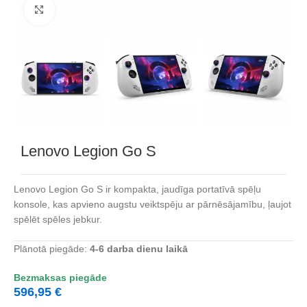
Noklikšķiniet, lai palielinātu
Lenovo Legion Go S
Lenovo Legion Go S ir kompakta, jaudīga portatīvā spēļu
konsole, kas apvieno augstu veiktspēju ar pārnēsājamību, ļaujot
spēlēt spēles jebkur.
Plānotā piegāde:
4-6
dar
ba dienu laikā
Bezmaksas piegāde
596,95
€