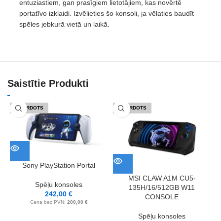
entuziastiem, gan prasīgiem lietotājiem, kas novērtē
portatīvo izklaidi. Izvēlieties šo konsoli, ja vēlaties baudīt
spēles jebkurā vietā un laikā.
Saistītie Produkti
IZPĀRDOTS
IZPĀRDOTS
Sony PlayStation Portal
MSI CLAW A1M CU5-
Spēļu konsoles
135H/16/512GB W11
242,00
€
CONSOLE
Cena bez PVN:
200,00
€
Spēļu konsoles