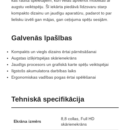
kas radīta spēlētājiem, kuri vēlas apvienot mobilitāti ar
augstu veiktspēju. Šī iekārta piedāvā līdzsvaru starp
kompakto dizainu un jaudīgu aparatūru, padarot to par
lielisku izvēli gan mājas, gan ceļojuma spēļu sesijām.
Galvenās īpašības
Kompakts un viegls dizains ērtai pārnēsāšanai
Augstas izšķirtspējas skārienekrāns
Jaudīgs procesors un grafiskā karte spēļu veiktspējai
Ilgstošs akumulatora darbības laiks
Ergonomiskas vadības pogas ērtai spēlēšanai
Tehniskā specifikācija
8,8 collas, Full HD
Ekrāna izmērs
skārienekrāns