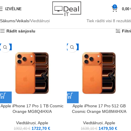
0
IZVĒLNE
0,00
Sākums
Veikals
Viedtālruņi
Tiek rādīti visi 8 rezultāti
Rādīt sānjoslu
Filtri
-9%
-10%
Apple iPhone 17 Pro 1 TB Cosmic
Apple iPhone 17 Pro 512 GB
Orange MG8Q4HX/A
Cosmic Orange MG8M4HX/A
Viedtālruņi
,
Apple
Viedtālruņi
,
Apple
1722,70
€
1479,50
€
1902,40
€
1638,10
€