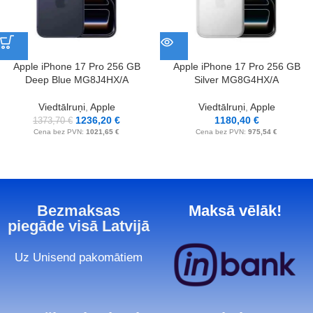
Apple iPhone 17 Pro 256 GB
Apple iPhone 17 Pro 256 GB
Deep Blue MG8J4HX/A
Silver MG8G4HX/A
Viedtālruņi
,
Apple
Viedtālruņi
,
Apple
1236,20
€
1180,40
€
1373,70
€
Cena bez PVN:
1021,65
€
Cena bez PVN:
975,54
€
Bezmaksas
Maksā vēlāk!
piegāde visā Latvijā
Uz Unisend pakomātiem