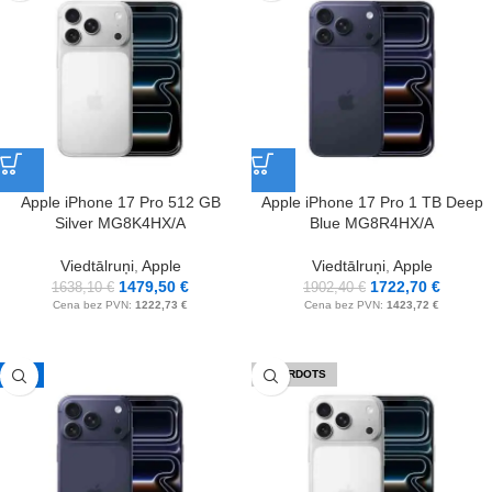
Apple iPhone 17 Pro 512 GB
Apple iPhone 17 Pro 1 TB Deep
Silver MG8K4HX/A
Blue MG8R4HX/A
Viedtālruņi
,
Apple
Viedtālruņi
,
Apple
1479,50
€
1722,70
€
1638,10
€
1902,40
€
Cena bez PVN:
1222,73
€
Cena bez PVN:
1423,72
€
-10%
IZPĀRDOTS