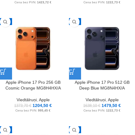
Cena bez PVN:
1423,72
€
Cena bez PVN:
1222,73
€
-12%
-10%
Apple iPhone 17 Pro 256 GB
Apple iPhone 17 Pro 512 GB
Cosmic Orange MG8H4HX/A
Deep Blue MG8N4HX/A
Viedtālruņi
,
Apple
Viedtālruņi
,
Apple
1204,50
€
1479,50
€
1373,70
€
1638,10
€
Cena bez PVN:
995,45
€
Cena bez PVN:
1222,73
€
-10%
-9%