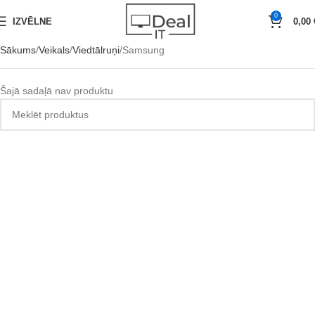
0
IZVĒLNE
0,00
Sākums
Veikals
Viedtālruņi
Samsung
Šajā sadaļā nav produktu