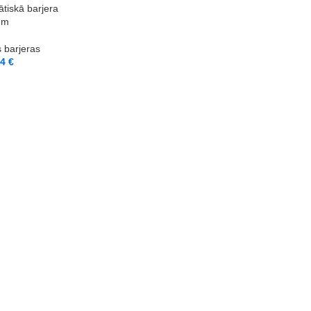
tiskā barjera
4 m
 barjeras
14
€