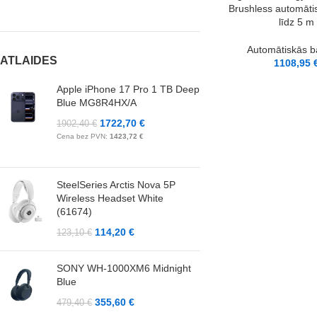
Brushless automāti
līdz 5 m
Automātiskās b
ATLAIDES
1108,95
Apple iPhone 17 Pro 1 TB Deep
Blue MG8R4HX/A
1722,70
€
1902,40
€
Cena bez PVN:
1423,72
€
SteelSeries Arctis Nova 5P
Wireless Headset White
(61674)
114,20
€
123,10
€
SONY WH-1000XM6 Midnight
Blue
355,60
€
479,40
€