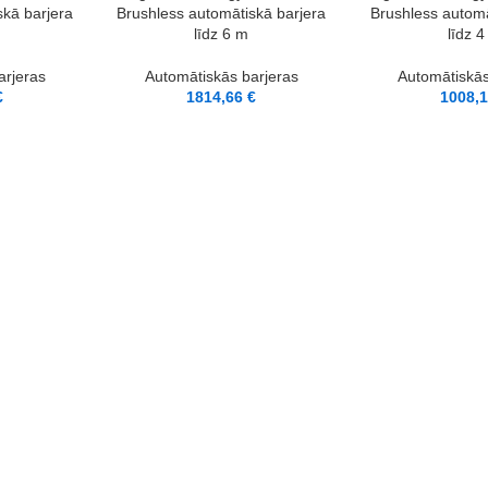
skā barjera
Brushless automātiskā barjera
Brushless automā
līdz 6 m
līdz 
arjeras
Automātiskās barjeras
Automātiskās
€
1814,66
€
1008,