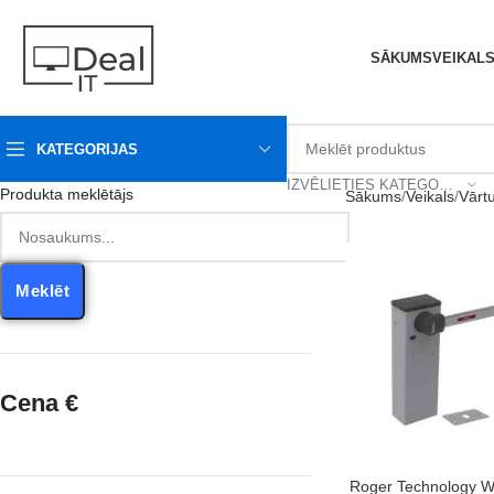
SĀKUMS
VEIKAL
KATEGORIJAS
IZVĒLIETIES KATEGORIJU
Produkta meklētājs
Sākums
Veikals
Vārt
Meklēt
Cena €
PIEVIENOT GROZAM
Roger Technology 