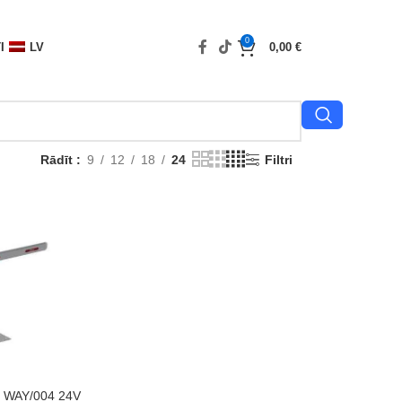
0
I
LV
0,00
€
Rādīt
9
12
18
24
Filtri
M
y WAY/004 24V