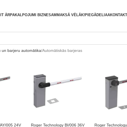
S
IT ĀRPAKALPOJUMI BIZNESAM
MAKSĀ VĒLĀK!
PIEGĀDE
LIAA
KONTAKT
u un barjeru automātika
Automātiskās barjeras
PIEVIENOT GROZAM
PIEVIENOT GROZA
WAY/005 24V
Roger Technology BI/006 36V
Roger Technolog