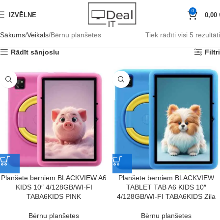
0
IZVĒLNE
0,00
Sākums
Veikals
Bērnu planšetes
Tiek rādīti visi 5 rezultāti
Rādīt sānjoslu
Filtri
Planšete bērniem BLACKVIEW A6
Planšete bērniem BLACKVIEW
KIDS 10″ 4/128GB/WI-FI
TABLET TAB A6 KIDS 10″
TABA6KIDS PINK
4/128GB/WI-FI TABA6KIDS Zila
Bērnu planšetes
Bērnu planšetes