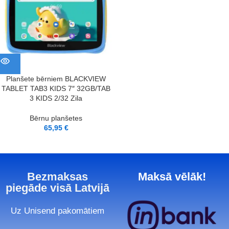
Planšete bērniem BLACKVIEW
TABLET TAB3 KIDS 7″ 32GB/TAB
3 KIDS 2/32 Zila
Bērnu planšetes
65,95
€
Bezmaksas
Maksā vēlāk!
piegāde visā Latvijā
Uz Unisend pakomātiem