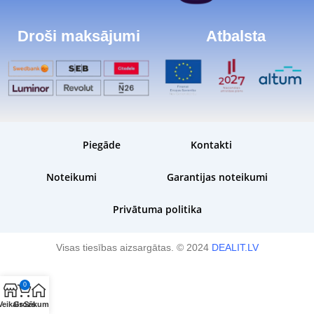
Droši maksājumi
Atbalsta
Piegāde
Kontakti
Noteikumi
Garantijas noteikumi
Privātuma politika
Visas tiesības aizsargātas. © 2024
DEALIT.LV
0
Veikals
Grozs
Sākums