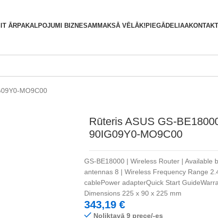
S
IT ĀRPAKALPOJUMI BIZNESAM
MAKSĀ VĒLĀK!
PIEGĀDE
LIAA
KONTAKT
IG09Y0-MO9C00
Rūteris ASUS GS-BE1800
90IG09Y0-MO9C00
GS-BE18000 | Wireless Router | Available
antennas 8 | Wireless Frequency Range 2.
cablePower adapterQuick Start GuideWarran
Dimensions 225 x 90 x 225 mm
343,19
€
Noliktavā 9 prece/-es