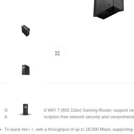
Noklikšķiniet, lai palielinātu
GS-BE18000 Tri-band WiFi 7 (802.11be) Gaming Router, support n
AiMesh support, subscription-free network security and comprehens
Tri-band WiFi 7, with a throughput of up to 18,000 Mbps, support