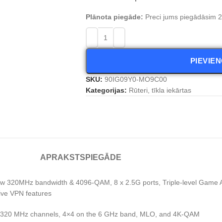
Plānota piegāde:
Preci jums piegādāsim 2 
PIEVIE
SKU:
90IG09Y0-MO9C00
Kategorijas:
Rūteri, tīkla iekārtas
APRAKSTS
PIEGĀDE
ew 320MHz bandwidth & 4096-QAM, 8 x 2.5G ports, Triple-level Game
ive VPN features
ing 320 MHz channels, 4×4 on the 6 GHz band, MLO, and 4K-QAM