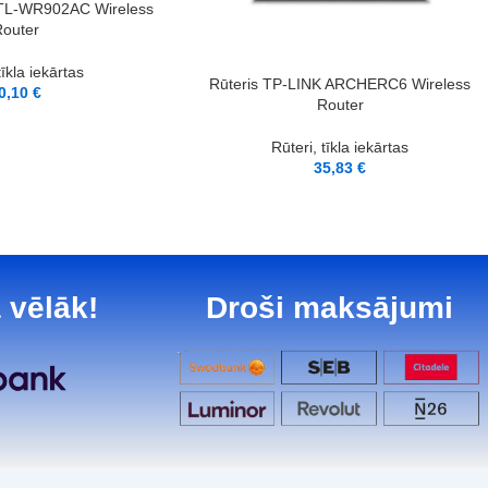
 TL-WR902AC Wireless
outer
tīkla iekārtas
PIEVIENOT GROZAM
Rūteris TP-LINK ARCHERC6 Wireless
0,10
€
Router
Rūteri, tīkla iekārtas
35,83
€
 vēlāk!
Droši maksājumi