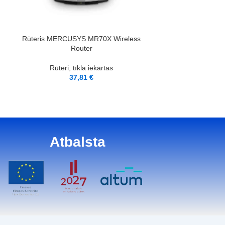
LASĪT VAIRĀK
LASĪT VAIRĀK
Rūteris MERCUSYS MR70X Wireless
Rūteris MERCUSY
Router
pack Wir
Rūteri, tīkla iekārtas
Rūteri, 
37,81
€
7
Atbalsta