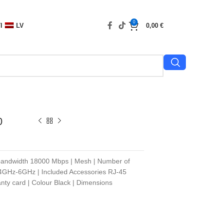
0
I
LV
0,00
€
0
 bandwidth 18000 Mbps | Mesh | Number of
4GHz-6GHz | Included Accessories RJ-45
ty card | Colour Black | Dimensions