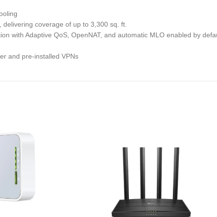
ooling
elivering coverage of up to 3,300 sq. ft.
on with Adaptive QoS, OpenNAT, and automatic MLO enabled by defaul
ter and pre-installed VPNs