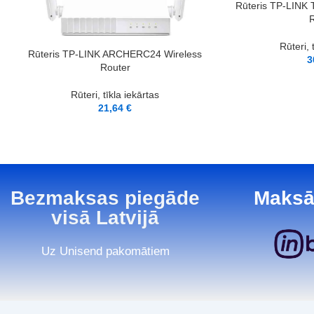
LASĪT VAIRĀK
Rūteris TP-LINK
R
Rūteri, 
PIEVIENOT GROZAM
Rūteris TP-LINK ARCHERC24 Wireless
3
Router
Rūteri, tīkla iekārtas
21,64
€
Bezmaksas piegāde
Maksā
visā Latvijā
Uz Unisend pakomātiem