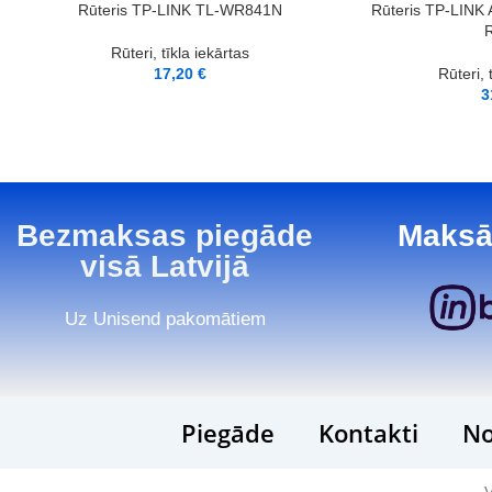
PIEVIENOT GROZAM
PIEVIENOT GROZAM
Rūteris TP-LINK TL-WR841N
Rūteris TP-LINK
R
Rūteri, tīkla iekārtas
17,20
€
Rūteri, 
3
Bezmaksas piegāde
Maksā
visā Latvijā
Uz Unisend pakomātiem
Piegāde
Kontakti
No