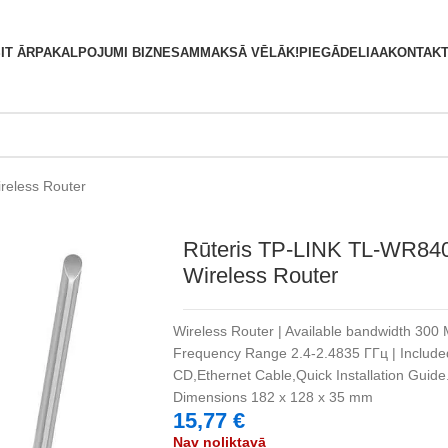
S
IT ĀRPAKALPOJUMI BIZNESAM
MAKSĀ VĒLĀK!
PIEGĀDE
LIAA
KONTAKT
reless Router
Rūteris TP-LINK TL-WR84
Wireless Router
Wireless Router | Available bandwidth 300
Frequency Range 2.4-2.4835 ГГц | Include
CD,Ethernet Cable,Quick Installation Guide
Dimensions 182 x 128 x 35 mm
15,77
€
Nav noliktavā