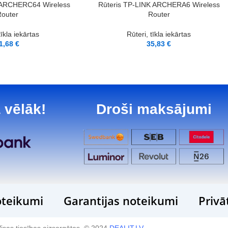
PIEVIENOT GROZAM
 ARCHERC64 Wireless
Rūteris TP-LINK ARCHERA6 Wireless
outer
Router
tīkla iekārtas
Rūteri, tīkla iekārtas
1,68
€
35,83
€
 vēlāk!
Droši maksājumi
teikumi
Garantijas noteikumi
Privā