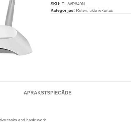
SKU:
TL-WR840N
Kategorijas:
Rūteri, tīkla iekārtas
APRAKSTS
PIEGĀDE
tive tasks and basic work