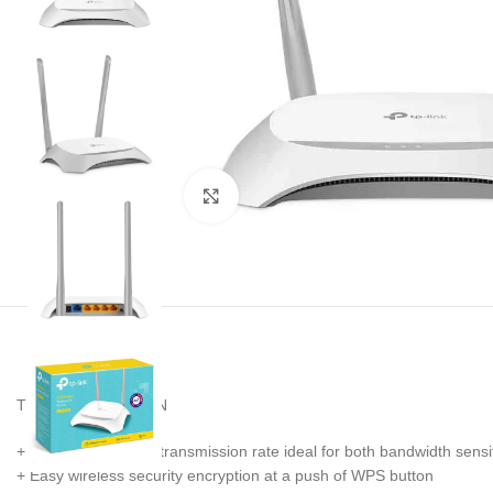
Noklikšķiniet, lai palielinātu
TP-LINK TL-WR840N
+ 300Mbps wireless transmission rate ideal for both bandwidth sensi
+ Easy wireless security encryption at a push of WPS button