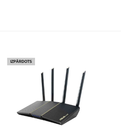
IZPĀRDOTS