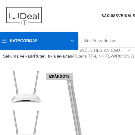
SĀKUMS
VEIKAL
KATEGORIJAS
IZVĒLIETIES KATEGORIJU
Sākums
Veikals
Rūteri, tīkla iekārtas
Rūteris TP-LINK TL-WR840N Wi
IZPĀRDOTS