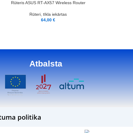
LASĪT VAIRĀK
PIEVIENOT GROZAM
Rūteris ASUS RT-AX57 Wireless Router
Rūteris TP-LINK 
R
Rūteri, tīkla iekārtas
64,00
€
Rūteri, 
8
Atbalsta
tuma politika