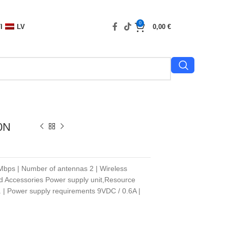
0
I
LV
0,00
€
0N
 Mbps | Number of antennas 2 | Wireless
d Accessories Power supply unit,Resource
. | Power supply requirements 9VDC / 0.6A |