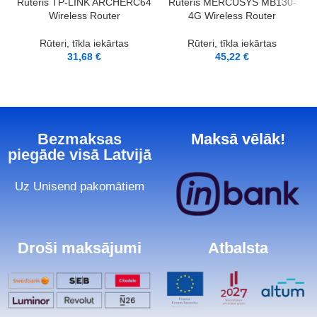
Rūteris TP-LINK ARCHERC64
Rūteris MERCUSYS MB130-
Wireless Router
4G Wireless Router
Rūteri, tīkla iekārtas
Rūteri, tīkla iekārtas
31,68
€
45,22
€
Bezmaksas
Maksā vēlāk!
piegāde visā Latvijā
Uz Unisend pakomātiem
Droši maksājumi
Atbalsta