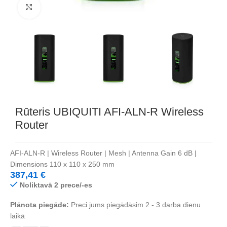
Noklikšķiniet, lai palielinātu
Rūteris UBIQUITI AFI-ALN-R Wireless
Router
AFI-ALN-R | Wireless Router | Mesh | Antenna Gain 6 dB |
Dimensions 110 x 110 x 250 mm
387,41
€
Noliktavā 2 prece/-es
Plānota piegāde:
Preci jums piegādāsim 2 - 3 darba dienu
laikā