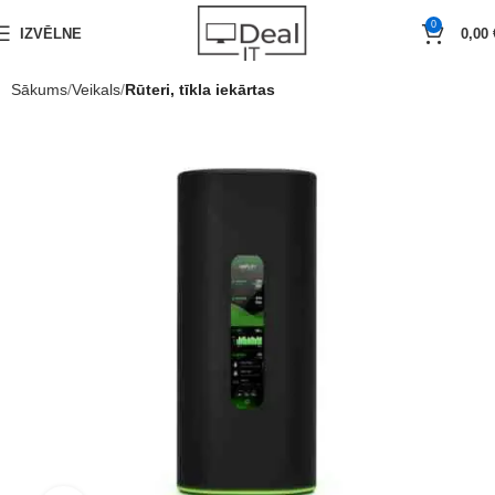
0
IZVĒLNE
0,00
Sākums
Veikals
Rūteri, tīkla iekārtas