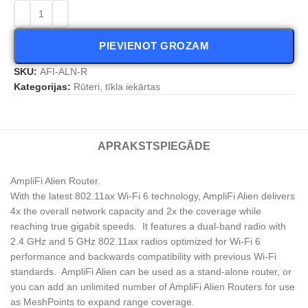
PIEVIENOT GROZAM
SKU:
AFI-ALN-R
Kategorijas:
Rūteri, tīkla iekārtas
APRAKSTS
PIEGĀDE
AmpliFi Alien Router.
With the latest 802.11ax Wi-Fi 6 technology, AmpliFi Alien delivers
4x the overall network capacity and 2x the coverage while
reaching true gigabit speeds. It features a dual-band radio with
2.4 GHz and 5 GHz 802.11ax radios optimized for Wi-Fi 6
performance and backwards compatibility with previous Wi-Fi
standards. AmpliFi Alien can be used as a stand-alone router, or
you can add an unlimited number of AmpliFi Alien Routers for use
as MeshPoints to expand range coverage.