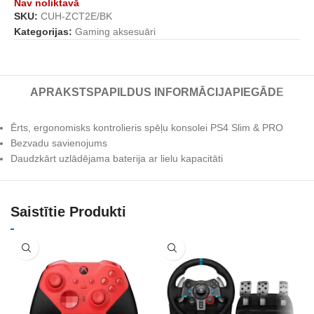
Nav noliktavā
SKU:
CUH-ZCT2E/BK
Kategorijas:
Gaming aksesuāri
APRAKSTS
PAPILDUS INFORMĀCIJA
PIEGĀDE
Ērts, ergonomisks kontrolieris spēļu konsolei PS4 Slim & PRO
Bezvadu savienojums
Daudzkārt uzlādējama baterija ar lielu kapacitāti
Saistītie Produkti