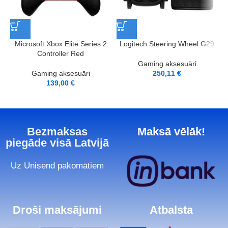
L
Microsoft Xbox Elite Series 2
Logitech Steering Wheel G29
Controller Red
Gaming aksesuāri
Gaming aksesuāri
250,11
€
139,00
€
Bezmaksas
Maksā vēlāk!
piegāde visā Latvijā
Uz Unisend pakomātiem
Droši maksājumi
Atbalsta