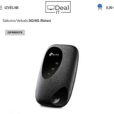
0
IZVĒLNE
0,00
Sākums
Veikals
3G/4G Rūteri
IZPĀRDOTS