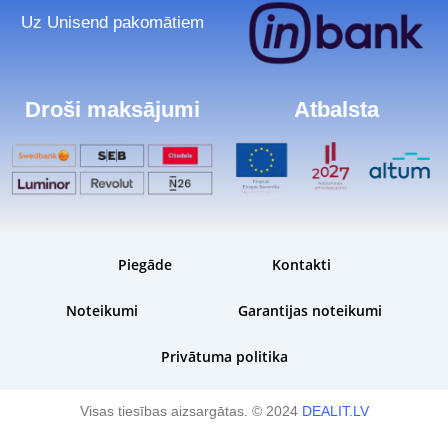
Uz Unisend pakomātiem
Droši maksājumi
Atbalsta
Piegāde
Kontakti
Noteikumi
Garantijas noteikumi
Privātuma politika
Visas tiesības aizsargātas. © 2024
DEALIT.LV