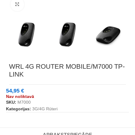
Noklikšķiniet, lai palielinātu
WRL 4G ROUTER MOBILE/M7000 TP-
LINK
54,95
€
Nav noliktavā
SKU:
M7000
Kategorijas:
3G/4G Rūteri
APRAKSTS
PIEGĀDE