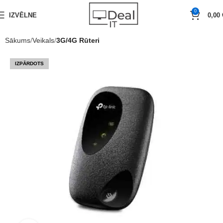
0
IZVĒLNE
0,00
Sākums
Veikals
3G/4G Rūteri
IZPĀRDOTS