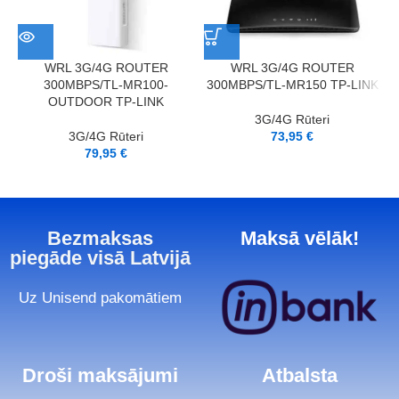
WRL 3G/4G ROUTER
WRL 3G/4G ROUTER
300MBPS/TL-MR100-
300MBPS/TL-MR150 TP-LINK
OUTDOOR TP-LINK
3G/4G Rūteri
3G/4G Rūteri
73,95
€
79,95
€
Bezmaksas
Maksā vēlāk!
piegāde visā Latvijā
Uz Unisend pakomātiem
Droši maksājumi
Atbalsta