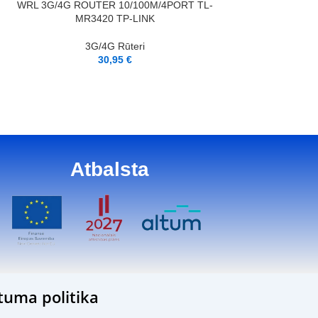
PIEVIENOT GROZAM
WRL 3G/4G ROUTER 10/100M/4PORT TL-
MR3420 TP-LINK
LASĪT VAIRĀK
WRL 3G/4G RO
MR640
3G/4G Rūteri
30,95
€
3G/4
7
Atbalsta
tuma politika