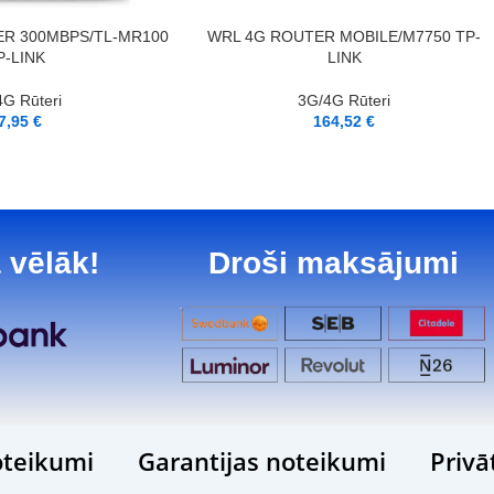
PIEVIENOT GROZAM
ER 300MBPS/TL-MR100
WRL 4G ROUTER MOBILE/M7750 TP-
P-LINK
LINK
G Rūteri
3G/4G Rūteri
7,95
€
164,52
€
 vēlāk!
Droši maksājumi
teikumi
Garantijas noteikumi
Privā