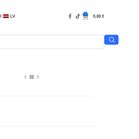
0
I
LV
0,00
€