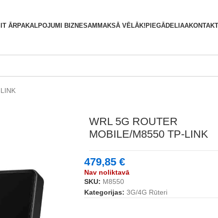
S
IT ĀRPAKALPOJUMI BIZNESAM
MAKSĀ VĒLĀK!
PIEGĀDE
LIAA
KONTAKT
LINK
WRL 5G ROUTER
MOBILE/M8550 TP-LINK
479,85
€
Nav noliktavā
SKU:
M8550
Kategorijas:
3G/4G Rūteri