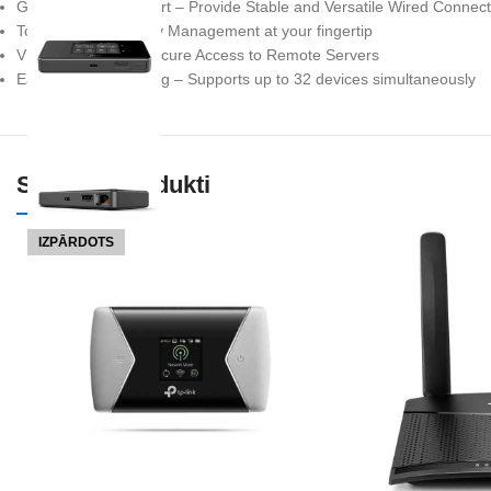
Gigabit WAN/LAN Port – Provide Stable and Versatile Wired Connect
Touch Screen – Easy Management at your fingertip
VPN Encryption – Secure Access to Remote Servers
Easy Network Sharing – Supports up to 32 devices simultaneously
Saistītie Produkti
IZPĀRDOTS