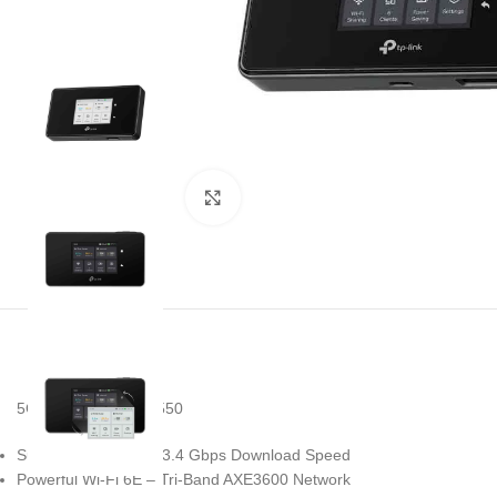
Noklikšķiniet, lai palielinātu
5G Mobile Wi-Fi M8550
Superior 5G – Up to 3.4 Gbps Download Speed
Powerful Wi-Fi 6E – Tri-Band AXE3600 Network