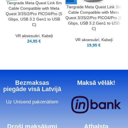
Tiergrade Meta Quest Link 6m
Tiergrade Meta Quest Link 3m
Cable Compatible with Meta
Cable Compatible with Meta
Quest 3/3S/2/Pro PICO4/Pro (5
Quest 3/3S/2/Pro PICO4/Pro (5
Gbps, USB 3.2 Gen1 to USB
Gbps, USB 3.2 Gen1 to USB
C)
C)
VR aksesuāri
,
Kabeļi
VR aksesuāri
,
Kabeļi
24,95
€
19,95
€
Bezmaksas
Maksā vēlāk!
piegāde visā Latvijā
Uz Unisend pakomātiem
Droši maksājumi
Atbalsta