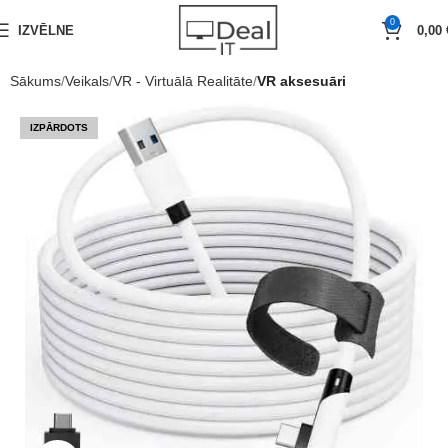
0
IZVĒLNE
0,00
Sākums
Veikals
VR - Virtuālā Realitāte
VR aksesuāri
IZPĀRDOTS