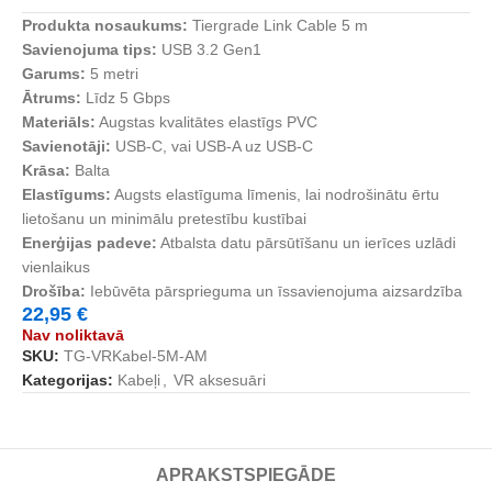
Produkta nosaukums:
Tiergrade Link Cable 5 m
Savienojuma tips:
USB 3.2 Gen1
Garums:
5 metri
Ātrums:
Līdz 5 Gbps
Materiāls:
Augstas kvalitātes elastīgs PVC
Savienotāji:
USB-C, vai USB-A uz USB-C
Krāsa:
Balta
Elastīgums:
Augsts elastīguma līmenis, lai nodrošinātu ērtu
lietošanu un minimālu pretestību kustībai
Enerģijas padeve:
Atbalsta datu pārsūtīšanu un ierīces uzlādi
vienlaikus
Drošība:
Iebūvēta pārsprieguma un īssavienojuma aizsardzība
22,95
€
Nav noliktavā
SKU:
TG-VRKabel-5M-AM
Kategorijas:
Kabeļi
,
VR aksesuāri
APRAKSTS
PIEGĀDE