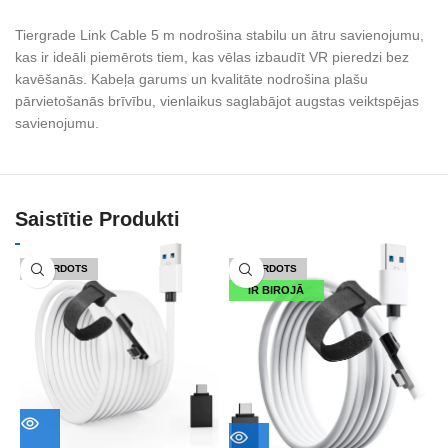
Tiergrade Link Cable 5 m nodrošina stabilu un ātru savienojumu,
kas ir ideāli piemērots tiem, kas vēlas izbaudīt VR pieredzi bez
kavēšanās. Kabeļa garums un kvalitāte nodrošina plašu
pārvietošanās brīvību, vienlaikus saglabājot augstas veiktspējas
savienojumu.
Saistītie Produkti
IZPĀRDOTS
IZPĀRDOTS
IR BIROJĀ