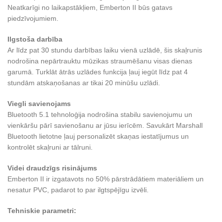
Neatkarīgi no laikapstākļiem, Emberton II būs gatavs
piedzīvojumiem.
Ilgstoša darbība
Ar līdz pat 30 stundu darbības laiku vienā uzlādē, šis skaļrunis
nodrošina nepārtrauktu mūzikas straumēšanu visas dienas
garumā. Turklāt ātrās uzlādes funkcija ļauj iegūt līdz pat 4
stundām atskaņošanas ar tikai 20 minūšu uzlādi.
Viegli savienojams
Bluetooth 5.1 tehnoloģija nodrošina stabilu savienojumu un
vienkāršu pārī savienošanu ar jūsu ierīcēm. Savukārt Marshall
Bluetooth lietotne ļauj personalizēt skaņas iestatījumus un
kontrolēt skaļruni ar tālruni.
Videi draudzīgs risinājums
Emberton II ir izgatavots no 50% pārstrādātiem materiāliem un
nesatur PVC, padarot to par ilgtspējīgu izvēli.
Tehniskie parametri: