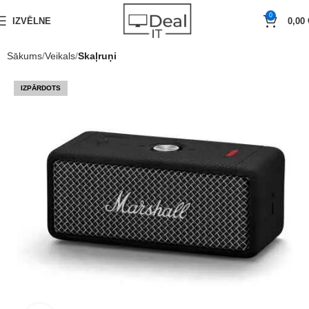
0
IZVĒLNE
0,00
Sākums
Veikals
Skaļruņi
IZPĀRDOTS