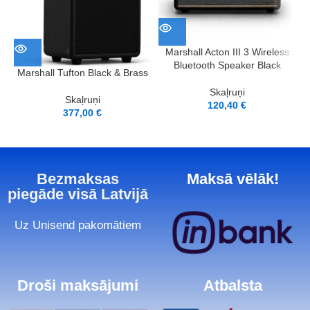
Marshall Acton III 3 Wireless
Bluetooth Speaker Black
Marshall Tufton Black & Brass
Skaļruņi
Skaļruņi
120,40
€
377,00
€
Bezmaksas
Maksā vēlāk!
piegāde visā Latvijā
Uz Unisend pakomātiem
Droši maksājumi
Atbalsta