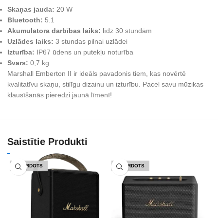
Skaņas jauda:
20 W
Bluetooth:
5.1
Akumulatora darbības laiks:
līdz 30 stundām
Uzlādes laiks:
3 stundas pilnai uzlādei
Izturība:
IP67 ūdens un putekļu noturība
Svars:
0,7 kg
Marshall Emberton II ir ideāls pavadonis tiem, kas novērtē
kvalitatīvu skaņu, stilīgu dizainu un izturību. Pacel savu mūzikas
klausīšanās pieredzi jaunā līmenī!
Saistītie Produkti
IZPĀRDOTS
IZPĀRDOTS