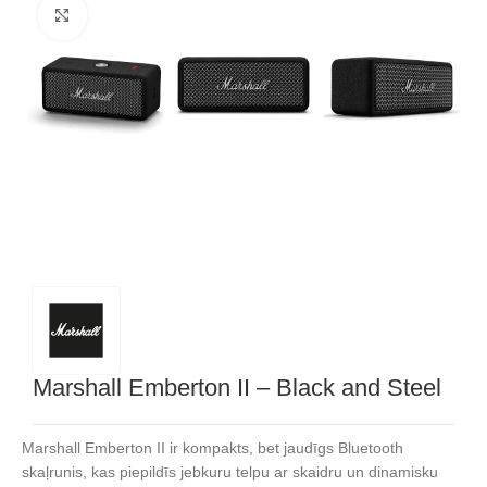
Noklikšķiniet, lai palielinātu
Marshall Emberton II – Black and Steel
Marshall Emberton II ir kompakts, bet jaudīgs Bluetooth
skaļrunis, kas piepildīs jebkuru telpu ar skaidru un dinamisku