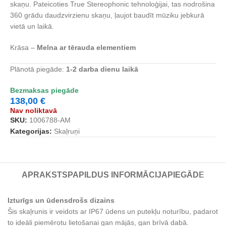
skaņu. Pateicoties True Stereophonic tehnoloģijai, tas nodrošina
360 grādu daudzvirzienu skaņu, ļaujot baudīt mūziku jebkurā
vietā un laikā.
Krāsa –
Melna ar tērauda elementiem
Plānotā piegāde:
1-2
dar
ba dienu laikā
Bezmaksas piegāde
138,00
€
Nav noliktavā
SKU:
1006788-AM
Kategorijas:
Skaļruņi
APRAKSTS
PAPILDUS INFORMĀCIJA
PIEGĀDE
Izturīgs un ūdensdrošs dizains
Šis skaļrunis ir veidots ar IP67 ūdens un putekļu noturību, padarot
to ideāli piemērotu lietošanai gan mājās, gan brīvā dabā.