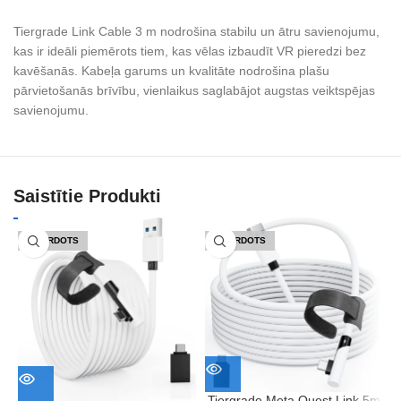
Tiergrade Link Cable 3 m nodrošina stabilu un ātru savienojumu,
kas ir ideāli piemērots tiem, kas vēlas izbaudīt VR pieredzi bez
kavēšanās. Kabeļa garums un kvalitāte nodrošina plašu
pārvietošanās brīvību, vienlaikus saglabājot augstas veiktspējas
savienojumu.
Saistītie Produkti
IZPĀRDOTS
IZPĀRDOTS
Tiergrade Meta Quest Link 5m