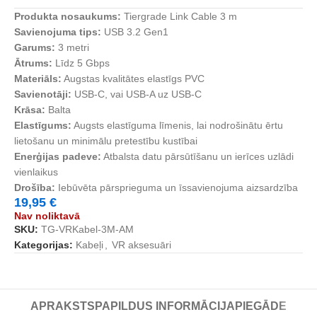
Produkta nosaukums:
Tiergrade Link Cable 3 m
Savienojuma tips:
USB 3.2 Gen1
Garums:
3 metri
Ātrums:
Līdz 5 Gbps
Materiāls:
Augstas kvalitātes elastīgs PVC
Savienotāji:
USB-C, vai USB-A uz USB-C
Krāsa:
Balta
Elastīgums:
Augsts elastīguma līmenis, lai nodrošinātu ērtu
lietošanu un minimālu pretestību kustībai
Enerģijas padeve:
Atbalsta datu pārsūtīšanu un ierīces uzlādi
vienlaikus
Drošība:
Iebūvēta pārsprieguma un īssavienojuma aizsardzība
19,95
€
Nav noliktavā
SKU:
TG-VRKabel-3M-AM
Kategorijas:
Kabeļi
,
VR aksesuāri
APRAKSTS
PAPILDUS INFORMĀCIJA
PIEGĀDE