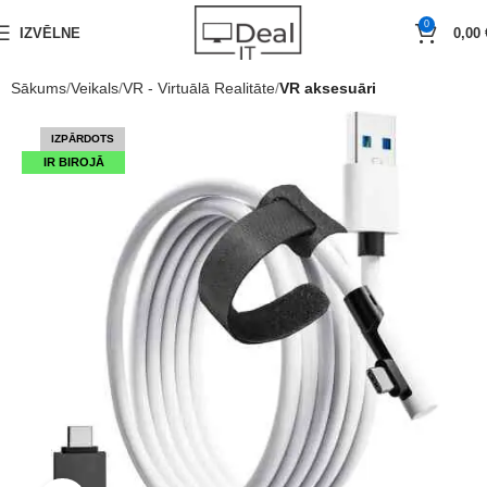
0
IZVĒLNE
0,00
Sākums
Veikals
VR - Virtuālā Realitāte
VR aksesuāri
IZPĀRDOTS
IR BIROJĀ