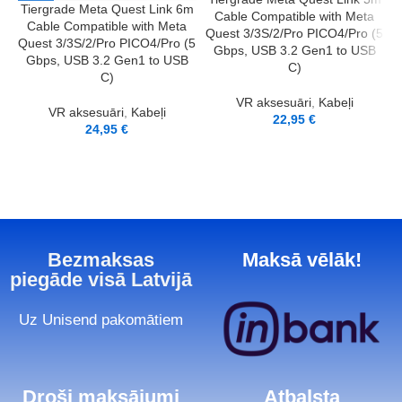
Tiergrade Meta Quest Link 6m
Cable Compatible with Meta
Cable Compatible with Meta
Quest 3/3S/2/Pro PICO4/Pro (5
Quest 3/3S/2/Pro PICO4/Pro (5
Gbps, USB 3.2 Gen1 to USB
Gbps, USB 3.2 Gen1 to USB
C)
C)
VR aksesuāri
,
Kabeļi
VR aksesuāri
,
Kabeļi
22,95
€
24,95
€
Bezmaksas
Maksā vēlāk!
piegāde visā Latvijā
Uz Unisend pakomātiem
Droši maksājumi
Atbalsta