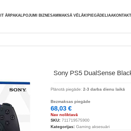
S
IT ĀRPAKALPOJUMI BIZNESAM
MAKSĀ VĒLĀK!
PIEGĀDE
LIAA
KONTAKT
Sony PS5 DualSense Blac
Plānotā piegāde:
2-3 darba dienu laikā
Bezmaksas piegāde
68,03
€
Nav noliktavā
SKU:
711719575900
Kategorijas:
Gaming aksesuāri