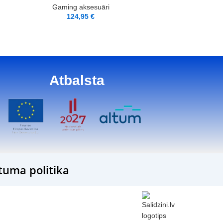
Gaming aksesuāri
124,95
€
Atbalsta
tuma politika