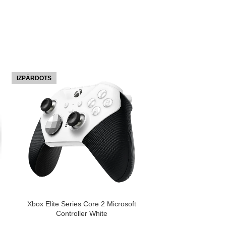
IZPĀRDOTS
IZPĀRDOTS
LASĪT VAIRĀK
Microsoft Xbox W
Electri
LASĪT VAIRĀK
Gaming
Xbox Elite Series Core 2 Microsoft
5
Controller White