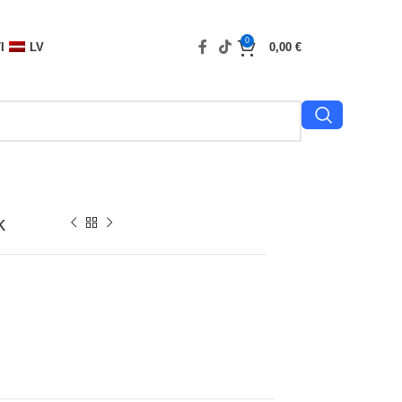
0
I
LV
0,00
€
k