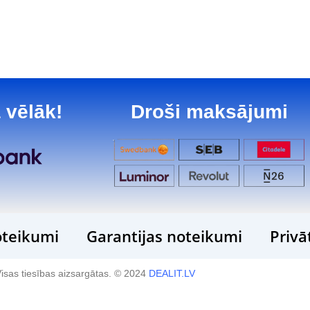
 vēlāk!
Droši maksājumi
teikumi
Garantijas noteikumi
Privā
isas tiesības aizsargātas. © 2024
DEALIT.LV