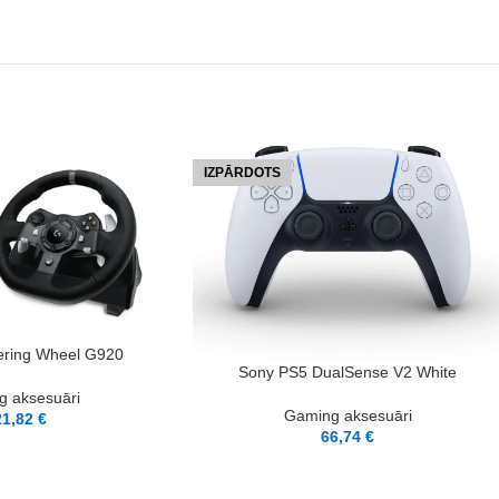
IZPĀRDOTS
eering Wheel G920
LASĪT VAIRĀK
Sony PS5 DualSense V2 White
 aksesuāri
Gaming aksesuāri
21,82
€
66,74
€