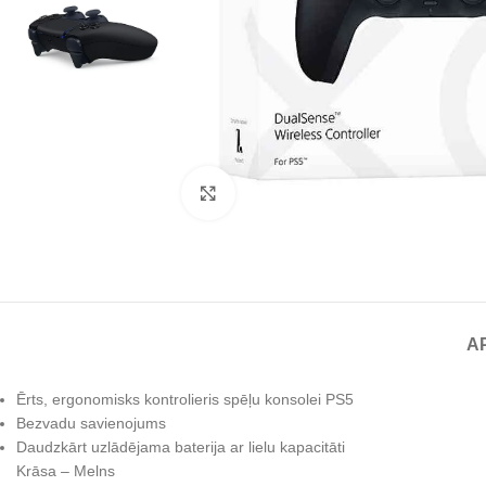
Noklikšķiniet, lai palielinātu
A
Ērts, ergonomisks kontrolieris spēļu konsolei PS5
Bezvadu savienojums
Daudzkārt uzlādējama baterija ar lielu kapacitāti
Krāsa – Melns