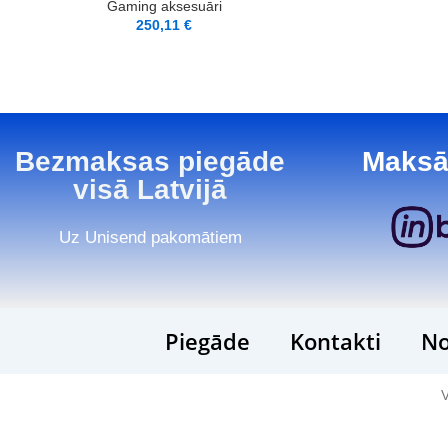
Gaming aksesuāri
250,11
€
Bezmaksas piegāde
Maksā
visā Latvijā
Uz Unisend pakomātiem
Piegāde
Kontakti
No
V