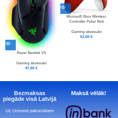
Microsoft Xbox Wireless
Controller Pulse Red
Gaming aksesuāri
52,00
€
Razer Basilisk V3
Gaming aksesuāri
47,00
€
Bezmaksas
Maksā vēlāk!
piegāde visā Latvijā
Uz Unisend pakomātiem