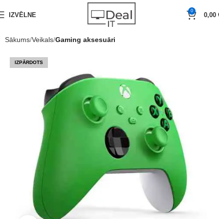
0
IZVĒLNE
0,00
Sākums
Veikals
Gaming aksesuāri
IZPĀRDOTS