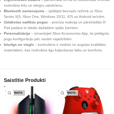
nodrošina ērtu un stingru satvērienu.
Bluetooth savienojums
– spēlējiet bezvadu režīmā uz Xbox
Series X|S, Xbox One, Windows 10/11, iOS un Android ierīcēm.
Uzlabotas vadības pogas
– precīza reakcija un pārstrādāts D-
Pad padara to ideālu dažādiem spēļu žanriem.
Personalizācija
– izmantojiet Xbox Accessories App, lai pielāgotu
pogu konfigurāciju pēc savām vajadzībām.
Izturīgs un viegls
– kontrolieris ir veidots no augstas kvalitātes
materiāliem, kas nodrošina ilgu kalpošanas laiku un komfortu.
Saistītie Produkti
IZPĀRDOTS
IZPĀRDOTS