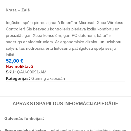
Krāsa –
Zaļš
Iegūstiet spēļu pieredzi jaunā līmenī ar Microsoft Xbox Wireless
Controller! Šis bezvadu kontrolieris piedāvā izcilu komfortu un
precizitāti gan Xbox konsolēm, gan PC datoriem, kā arī ir
saderīgs ar viedtālruņiem. Ar ergonomisko dizainu un uzlabotu
saķeri, tas nodrošina ērtu lietošanu pat ilgstošu spēļu sesiju
laikā.
52,00
€
Nav noliktavā
SKU:
QAU-00091-AM
Kategorijas:
Gaming aksesuāri
APRAKSTS
PAPILDUS INFORMĀCIJA
PIEGĀDE
Galvenās funkcijas:
Ergonomisks dizains
– pārdomāta forma un teksturētas virsmas