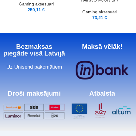
PAIR/JOY-CON B/R
Gaming aksesuāri
250,11
€
Gaming aksesuāri
73,21
€
Bezmaksas
Maksā vēlāk!
piegāde visā Latvijā
Uz Unisend pakomātiem
Droši maksājumi
Atbalsta