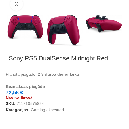
Noklikšķiniet, lai palielinātu
Sony PS5 DualSense Midnight Red
Plānotā piegāde:
2-3 darba dienu laikā
Bezmaksas piegāde
72,58
€
Nav noliktavā
SKU:
711719575924
Kategorijas:
Gaming aksesuāri