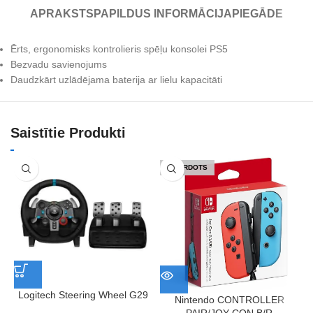
APRAKSTS
PAPILDUS INFORMĀCIJA
PIEGĀDE
Ērts, ergonomisks kontrolieris spēļu konsolei PS5
Bezvadu savienojums
Daudzkārt uzlādējama baterija ar lielu kapacitāti
Saistītie Produkti
IZPĀRDOTS
Logitech Steering Wheel G29
M
Nintendo CONTROLLER