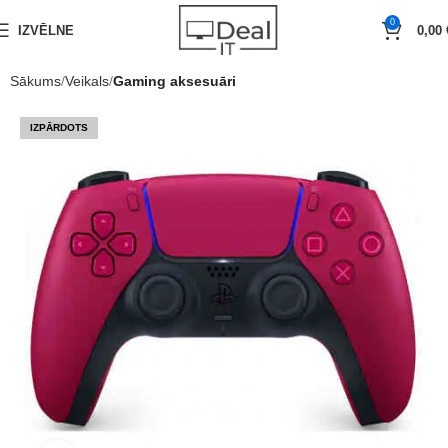
0
IZVĒLNE
0,00
Sākums
Veikals
Gaming aksesuāri
IZPĀRDOTS