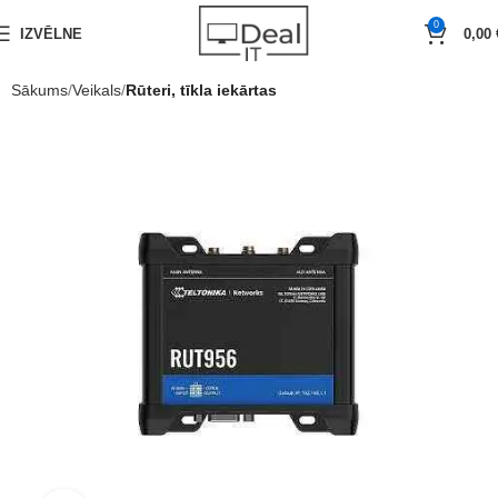
0
IZVĒLNE
0,00
Sākums
Veikals
Rūteri, tīkla iekārtas