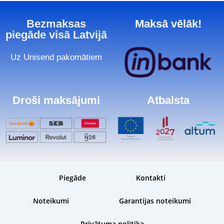
Bezmaksas
Maksā vēlāk!
piegāde visā Latvijā
Uz Unisend pakomātiem
Droši maksājumi
Atbalsta
Piegāde
Kontakti
Noteikumi
Garantijas noteikumi
Privātuma politika