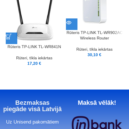
Rūteris TP-LINK TL-WR902AC
Wireless Router
Rūteris TP-LINK TL-WR841N
Rūteri, tīkla iekārtas
30,10
€
Rūteri, tīkla iekārtas
17,20
€
Bezmaksas
Maksā vēlāk!
piegāde visā Latvijā
Uz Unisend pakomātiem