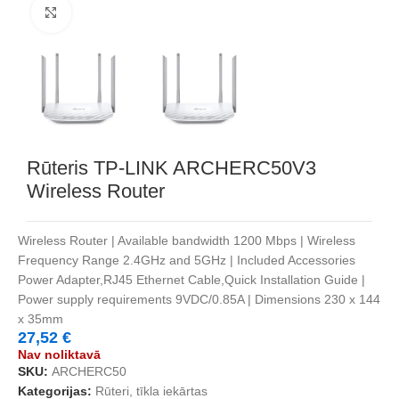
Noklikšķiniet, lai palielinātu
Rūteris TP-LINK ARCHERC50V3
Wireless Router
Wireless Router | Available bandwidth 1200 Mbps | Wireless
Frequency Range 2.4GHz and 5GHz | Included Accessories
Power Adapter,RJ45 Ethernet Cable,Quick Installation Guide |
Power supply requirements 9VDC/0.85A | Dimensions 230 x 144
x 35mm
27,52
€
Nav noliktavā
SKU:
ARCHERC50
Kategorijas:
Rūteri, tīkla iekārtas