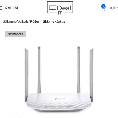
0
IZVĒLNE
0,00
Sākums
Veikals
Rūteri, tīkla iekārtas
IZPĀRDOTS