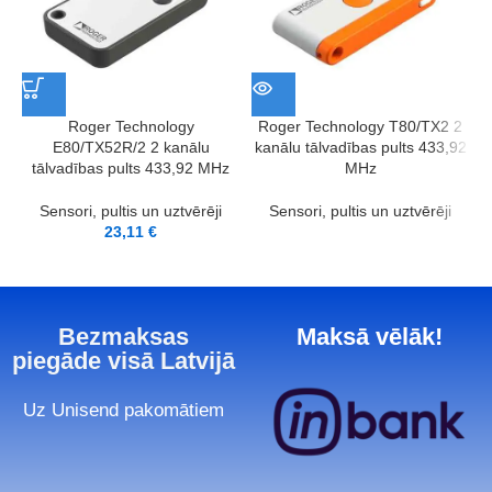
Roger Technology
Roger Technology T80/TX2 2
E80/TX52R/2 2 kanālu
kanālu tālvadības pults 433,92
tālvadības pults 433,92 MHz
MHz
Sensori, pultis un uztvērēji
Sensori, pultis un uztvērēji
23,11
€
Bezmaksas
Maksā vēlāk!
piegāde visā Latvijā
Uz Unisend pakomātiem