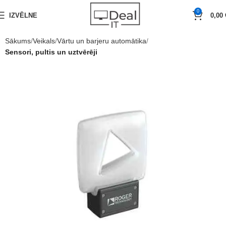
0
IZVĒLNE
0,00
Sākums
Veikals
Vārtu un barjeru automātika
Sensori, pultis un uztvērēji