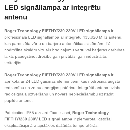
LED signāllampa ar integrētu
antenu
Roger Technology FIFTHY/230 230V LED signāllampa
ir
profesionāla LED signāllampa ar integrētu 433,920 MHz antenu,
kas paredzēta vārtu un barjeru automātikas sistēmām. Tā
nodrošina skaidru vizuālu brīdinājumu vārtu vai barjeras darbības
laikā, paaugstinot drošību gan privātās, gan industriālās
teritorijās.
Roger Technology FIFTHY/230 230V LED signāllampa
ir
aprīkota ar 24 LED gaismas elementiem, kas nodrošina augstu
redzamību un zemu enerģijas patēriņu. Integrētā antena uzlabo
radiosignāla uztveršanu un novērš nepieciešamību uzstādīt
papildu antenu.
Pateicoties IP55 aizsardzības klasei,
Roger Technology
FIFTHY/230 230V LED signāllampa
ir piemērota ilgstošai
ekspluatācijai āra apstākļos dažādās temperatūrās.