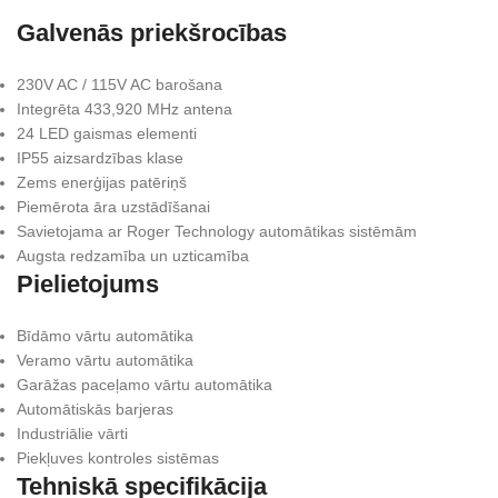
Galvenās priekšrocības
230V AC / 115V AC barošana
Integrēta 433,920 MHz antena
24 LED gaismas elementi
IP55 aizsardzības klase
Zems enerģijas patēriņš
Piemērota āra uzstādīšanai
Savietojama ar Roger Technology automātikas sistēmām
Augsta redzamība un uzticamība
Pielietojums
Bīdāmo vārtu automātika
Veramo vārtu automātika
Garāžas paceļamo vārtu automātika
Automātiskās barjeras
Industriālie vārti
Piekļuves kontroles sistēmas
Tehniskā specifikācija