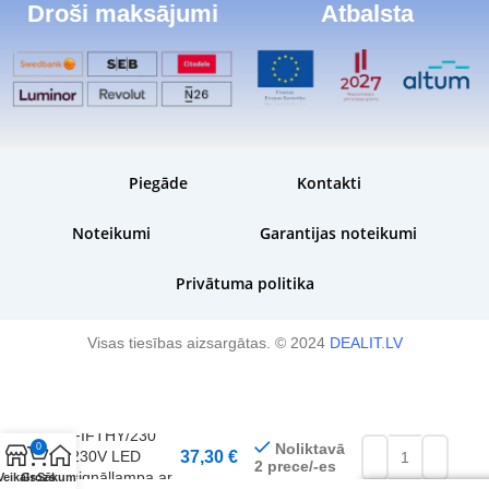
Droši maksājumi
Atbalsta
Piegāde
Kontakti
Noteikumi
Garantijas noteikumi
Privātuma politika
Visas tiesības aizsargātas. © 2024
DEALIT.LV
Plānota piegāde:
Roger
- 4 darba dienu la
Technology
FIFTHY/230
Noliktavā
0
230V LED
37,30
€
2 prece/-es
signāllampa ar
Veikals
Grozs
Sākums