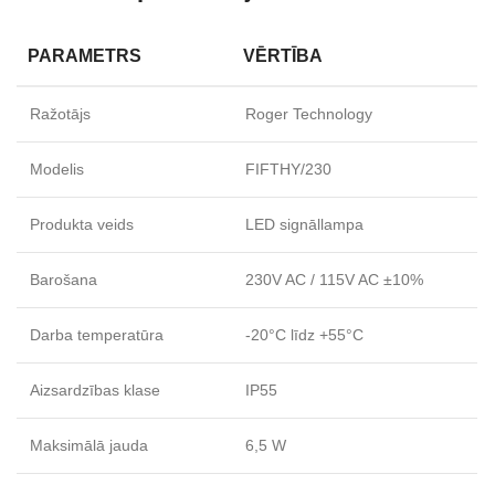
PARAMETRS
VĒRTĪBA
Ražotājs
Roger Technology
Modelis
FIFTHY/230
Produkta veids
LED signāllampa
Barošana
230V AC / 115V AC ±10%
Darba temperatūra
-20°C līdz +55°C
Aizsardzības klase
IP55
Maksimālā jauda
6,5 W