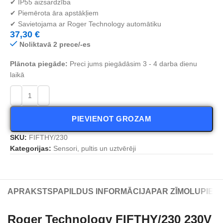
✔ IP55 aizsardzība
✔ Piemērota āra apstākļiem
✔ Savietojama ar Roger Technology automātiku
37,30
€
Noliktavā 2 prece/-es
Plānota piegāde:
Preci jums piegādāsim 3 - 4 darba dienu
laikā
PIEVIENOT GROZAM
SKU:
FIFTHY/230
Kategorijas:
Sensori, pultis un uztvērēji
APRAKSTS
PAPILDUS INFORMĀCIJA
PAR ZĪMOLU
PIEG
Roger Technology FIFTHY/230 230V