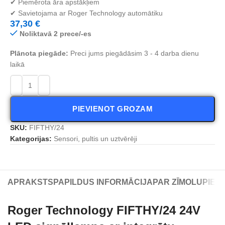
✔ Piemērota āra apstākļiem
✔ Savietojama ar Roger Technology automātiku
37,30
€
Noliktavā 2 prece/-es
Plānota piegāde:
Preci jums piegādāsim 3 - 4 darba dienu
laikā
PIEVIENOT GROZAM
SKU:
FIFTHY/24
Kategorijas:
Sensori, pultis un uztvērēji
APRAKSTS
PAPILDUS INFORMĀCIJA
PAR ZĪMOLU
PIEG
Roger Technology FIFTHY/24 24V