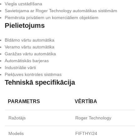
Viegla uzstādīšana
Savietojama ar Roger Technology automātikas sistēmām
Piemērota privātiem un komerciāliem objektiem
Pielietojums
Bīdāmo vārtu automātika
Veramo vārtu automātika
Garāžas vārtu automātika
Automātiskās barjeras
Industriālie vārti
Piekļuves kontroles sistēmas
Tehniskā specifikācija
PARAMETRS
VĒRTĪBA
Ražotājs
Roger Technology
Modelis
FIFTHY/24