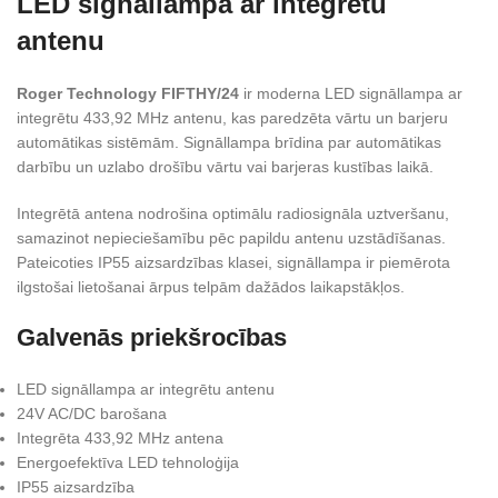
LED signāllampa ar integrētu
antenu
Roger Technology FIFTHY/24
ir moderna LED signāllampa ar
integrētu 433,92 MHz antenu, kas paredzēta vārtu un barjeru
automātikas sistēmām. Signāllampa brīdina par automātikas
darbību un uzlabo drošību vārtu vai barjeras kustības laikā.
Integrētā antena nodrošina optimālu radiosignāla uztveršanu,
samazinot nepieciešamību pēc papildu antenu uzstādīšanas.
Pateicoties IP55 aizsardzības klasei, signāllampa ir piemērota
ilgstošai lietošanai ārpus telpām dažādos laikapstākļos.
Galvenās priekšrocības
LED signāllampa ar integrētu antenu
24V AC/DC barošana
Integrēta 433,92 MHz antena
Energoefektīva LED tehnoloģija
IP55 aizsardzība