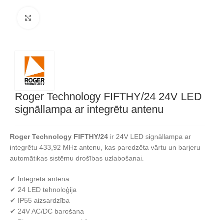
Noklikšķiniet, lai palielinātu
Roger Technology FIFTHY/24 24V LED
signāllampa ar integrētu antenu
Roger Technology FIFTHY/24
ir 24V LED signāllampa ar
integrētu 433,92 MHz antenu, kas paredzēta vārtu un barjeru
automātikas sistēmu drošības uzlabošanai.
✔ Integrēta antena
✔ 24 LED tehnoloģija
✔ IP55 aizsardzība
✔ 24V AC/DC barošana