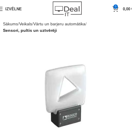
0
IZVĒLNE
0,00
Sākums
Veikals
Vārtu un barjeru automātika
Sensori, pultis un uztvērēji