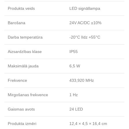
Produkta veids
LED signāllampa
Barošana
24V AC/DC ±10%
Darba temperatūra
-20°C līdz +55°C
Aizsardzības klase
IP55
Maksimālā jauda
6,5 W
Frekvence
433,920 MHz
Mirgošanas frekvence
1 Hz
Gaismas avots
24 LED
Produkta izmēri
12,4 × 4,5 × 16,4 cm