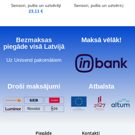
Sensori, pultis un uztvērēji
Sensori, pultis un uztvērēji
23,11
€
Bezmaksas
Maksā vēlāk!
piegāde visā Latvijā
Uz Unisend pakomātiem
Droši maksājumi
Atbalsta
Piegāde
Kontakti