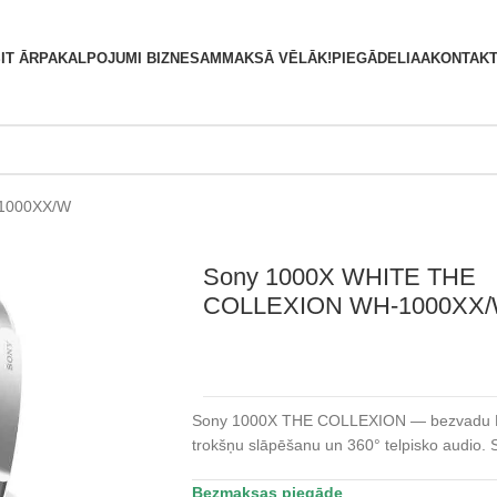
S
IT ĀRPAKALPOJUMI BIZNESAM
MAKSĀ VĒLĀK!
PIEGĀDE
LIAA
KONTAKT
1000XX/W
Sony 1000X WHITE THE
COLLEXION WH-1000XX
Sony 1000X THE COLLEXION — bezvadu Blue
trokšņu slāpēšanu un 360° telpisko audio. 
Bezmaksas piegāde