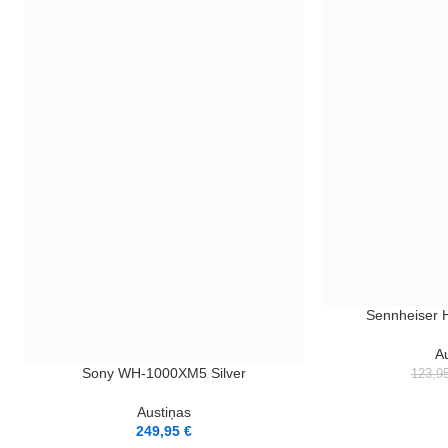
LASĪT VAIRĀK
Sennheiser 
A
PIEVIENOT GROZAM
Sony WH-1000XM5 Silver
123,9
Austiņas
249,95
€