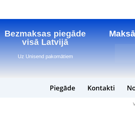
Bezmaksas piegāde
Maksā
visā Latvijā
Uz Unisend pakomātiem
Piegāde
Kontakti
No
V