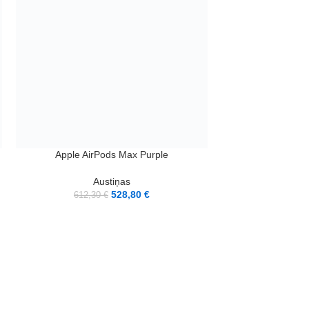
LASĪT VAIRĀK
LASĪT VAIRĀK
Apple AirPods Max Purple
Apple
Austiņas
Au
528,80
€
612,30
€
162,50