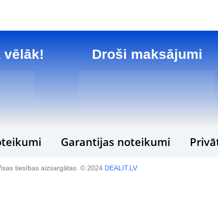
 vēlāk!
Droši maksājumi
teikumi
Garantijas noteikumi
Privā
isas tiesības aizsargātas. © 2024
DEALIT.LV