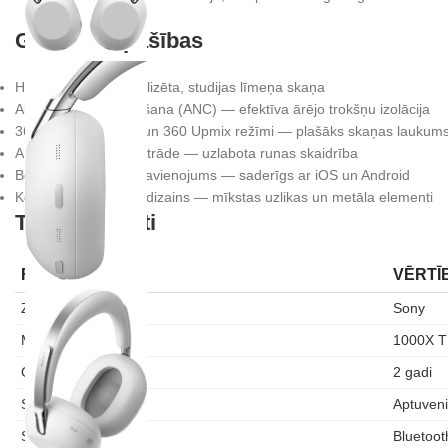
Galvenās īpašības
Hi-Res audio — detalizēta, studijas līmeņa skaņa
Aktīvā trokšņu slāpēšana (ANC) — efektīva ārējo trokšņu izolācija
360° telpiskā skaņa un 360 Upmix režīmi — plašāks skaņas laukum
AI balstīta zvanu apstrāde — uzlabota runas skaidrība
Bezvadu Bluetooth savienojums — saderīgs ar iOS un Android
Komforts un izturīgs dizains — mīkstas uzlikas un metāla elementi
Tehniskie dati
FUNKCIJA
VĒRTĪ
Zīmols
Sony
Modelis
1000X 
Garantija
2 gadi
Svars
Aptuveni
Savienojamība
Bluetoot