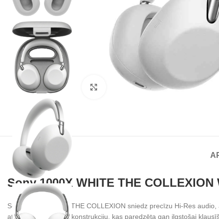
Noklikšķiniet, lai palielinātu
A
Sony 1000X WHITE THE COLLEXION
Sony 1000X WHITE THE COLLEXION sniedz precīzu Hi-Res audio, aktī
atskaņojumu ar ērtu konstrukciju, kas paredzēta gan ilgstošai klaus