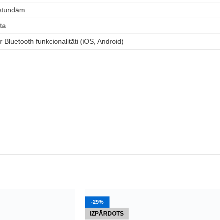
 stundām
ta
r Bluetooth funkcionalitāti (iOS, Android)
-29%
IZPĀRDOTS