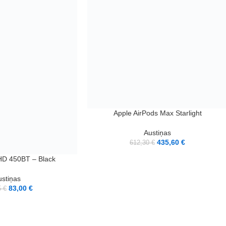
LASĪT VAIRĀK
Apple AirPods Max Starlight
Austiņas
435,60
€
612,30
€
HD 450BT – Black
ustiņas
83,00
€
5
€