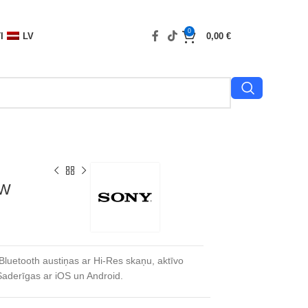
0
I
LV
0,00
€
/W
tooth austiņas ar Hi-Res skaņu, aktīvo
Saderīgas ar iOS un Android.