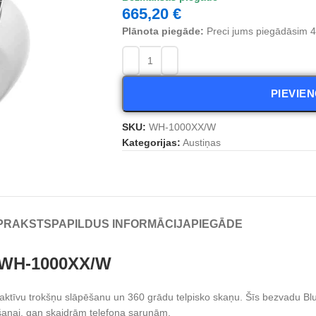
665,20
€
Plānota piegāde:
Preci jums piegādāsim 4 
PIEVIE
SKU:
WH-1000XX/W
Kategorijas:
Austiņas
PRAKSTS
PAPILDUS INFORMĀCIJA
PIEGĀDE
 WH-1000XX/W
vu trokšņu slāpēšanu un 360 grādu telpisko skaņu. Šīs bezvadu Bluet
īšanai, gan skaidrām telefona sarunām.