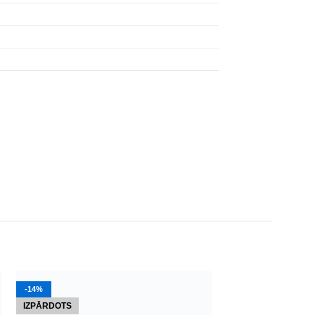
-14%
-22%
IZPĀRDOTS
IZPĀRDOTS