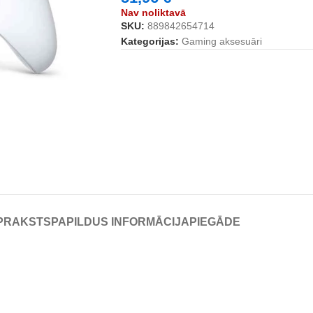
Nav noliktavā
SKU:
889842654714
Kategorijas:
Gaming aksesuāri
PRAKSTS
PAPILDUS INFORMĀCIJA
PIEGĀDE