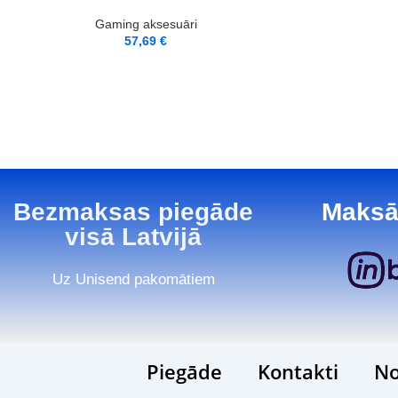
Gaming aksesuāri
57,69
€
Bezmaksas piegāde
Maksā
visā Latvijā
Uz Unisend pakomātiem
Piegāde
Kontakti
No