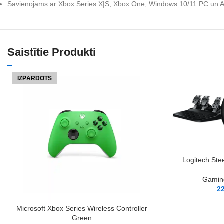
Savienojams ar Xbox Series X|S, Xbox One, Windows 10/11 PC un A
Saistītie Produkti
IZPĀRDOTS
PIEVIENOT GROZAM
Logitech St
Gaming
2
LASĪT VAIRĀK
Microsoft Xbox Series Wireless Controller
Green