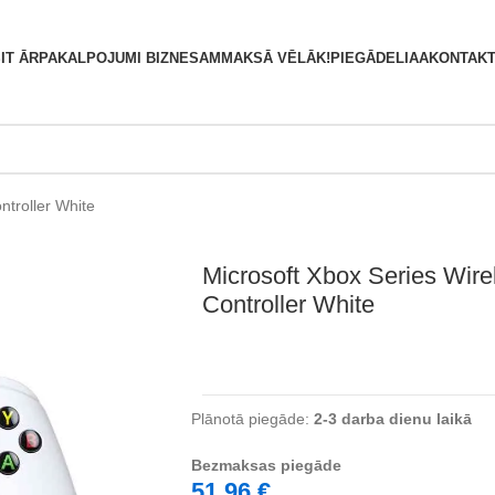
S
IT ĀRPAKALPOJUMI BIZNESAM
MAKSĀ VĒLĀK!
PIEGĀDE
LIAA
KONTAKT
ntroller White
Microsoft Xbox Series Wire
Controller White
Plānotā piegāde:
2-3 darba dienu laikā
Bezmaksas piegāde
51,96
€