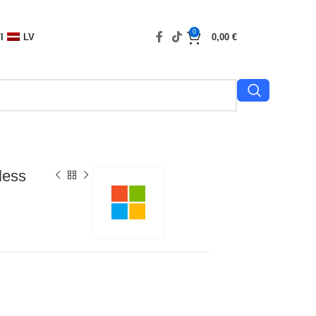
0
I
LV
0,00
€
less