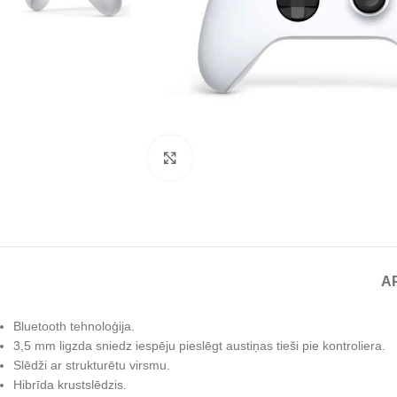
Noklikšķiniet, lai palielinātu
A
Bluetooth tehnoloģija.
3,5 mm ligzda sniedz iespēju pieslēgt austiņas tieši pie kontroliera.
Slēdži ar strukturētu virsmu.
Hibrīda krustslēdzis.