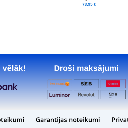
73,95
€
 vēlāk!
Droši maksājumi
teikumi
Garantijas noteikumi
Privā