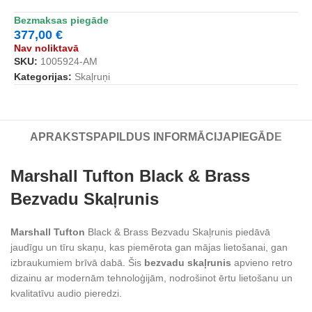
Bezmaksas piegāde
377,00
€
Nav noliktavā
SKU:
1005924-AM
Kategorijas:
Skaļruņi
APRAKSTS
PAPILDUS INFORMĀCIJA
PIEGĀDE
Marshall Tufton Black & Brass
Bezvadu Skaļrunis
Marshall Tufton
Black & Brass Bezvadu Skaļrunis piedāvā
jaudīgu un tīru skaņu, kas piemērota gan mājas lietošanai, gan
izbraukumiem brīvā dabā. Šis
bezvadu skaļrunis
apvieno retro
dizainu ar modernām tehnoloģijām, nodrošinot ērtu lietošanu un
kvalitatīvu audio pieredzi.