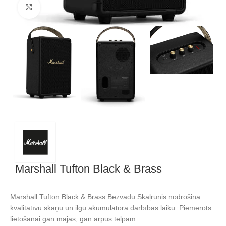
Noklikšķiniet, lai palielinātu
Marshall Tufton Black & Brass
Marshall Tufton Black & Brass Bezvadu Skaļrunis nodrošina
kvalitatīvu skaņu un ilgu akumulatora darbības laiku. Piemērots
lietošanai gan mājās, gan ārpus telpām.