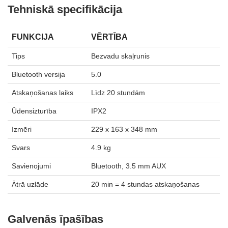
Tehniskā specifikācija
FUNKCIJA
VĒRTĪBA
Tips
Bezvadu skaļrunis
Bluetooth versija
5.0
Atskaņošanas laiks
Līdz 20 stundām
Ūdensizturība
IPX2
Izmēri
229 x 163 x 348 mm
Svars
4.9 kg
Savienojumi
Bluetooth, 3.5 mm AUX
Ātrā uzlāde
20 min = 4 stundas atskaņošanas
Galvenās īpašības