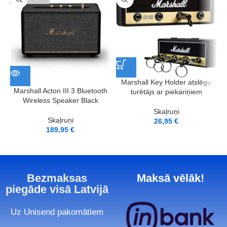
Marshall Key Holder atslēgu
Marshall Acton III 3 Bluetooth
turētājs ar piekariņiem
Wireless Speaker Black
Skaļruņi
Skaļruņi
26,95
€
189,95
€
Bezmaksas
Maksā vēlāk!
piegāde visā Latvijā
Uz Unisend pakomātiem