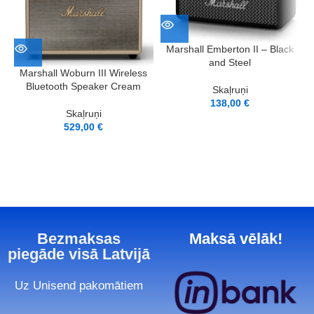
Marshall Emberton II – Black
and Steel
Marshall Woburn III Wireless
Bluetooth Speaker Cream
Skaļruņi
138,00
€
Skaļruņi
529,00
€
Bezmaksas
Maksā vēlāk!
piegāde visā Latvijā
Uz Unisend pakomātiem