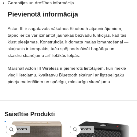
Garantijas un drošības informācija
Pievienotā informācija
Acton III ir sagatavots nākotnes Bluetooth atjauninājumiem,
tāpēc ierīce var izmantot jaunākās bezvadu funkcijas, kad tās
kļūst pieejamas. Konstrukcija ir domāta mājas izmantošanai —
skaļrunis ir kompakts, taču spēj nodrošināt bagātīgu un
skaidru skanējumu arī lielākās telpās.
Marshall Acton III Wireless ir piemērots lietotājiem, kuri meklē
viegli lietojamu, kvalitatīvu Bluetooth skaļruni ar ilgtspējīgāku
pieeju materiāliem un spēcīgu, raksturīgu skanējumu.
Saistītie Produkti
IZPĀRDOTS
IZPĀRDOTS