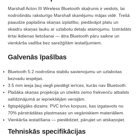
Marshall Acton III Wireless Bluetooth skaļrunis ir veidots, lai
nodrošinātu raksturīgo Marshall skanējumu mājas vidē. Trešā
paaudze paplašina skaņas izplatību, piedāvājot platu un
skaidru skaņas lauku ar uzlabotu detaļu atainojumu. Izstrādāts
ērtai ikdienas lietošanai — ātra Bluetooth pāru saikne un
vienkārša vadība bez sarežģītām iestatījumiem.
Galvenās īpašības
Bluetooth 5.2 nodrošina stabilu savienojumu un uzlabotas
bezvadu iespējas.
3.5 mm ieeja ļauj viegli pieslēgt ierīces, kurās nav Bluetooth.
Plašāka skaņas projekcija un izteikts zemo frekvenču atbalsts
salīdzinājumā ar iepriekšējām versijām.
Ilgtspējīgāks dizains: PVC brīvs korpuss, kas izgatavots no
70% pārstrādātas plastmasas un vegāniskiem materiāliem.
Vienkārša iestatīšana — pieslēdziet, pārujiet un atskaņojiet.
Tehniskās specifikācijas