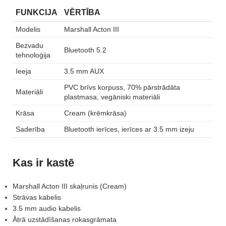
FUNKCIJA
VĒRTĪBA
Modelis
Marshall Acton III
Bezvadu
Bluetooth 5.2
tehnoloģija
Ieeja
3.5 mm AUX
PVC brīvs korpuss, 70% pārstrādāta
Materiāli
plastmasa, vegāniski materiāli
Krāsa
Cream (krēmkrāsa)
Saderība
Bluetooth ierīces, ierīces ar 3.5 mm izeju
Kas ir kastē
Marshall Acton III skaļrunis (Cream)
Strāvas kabelis
3.5 mm audio kabelis
Ātrā uzstādīšanas rokasgrāmata