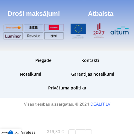
Droši maksājumi
Atbalsta
Piegāde
Kontakti
Noteikumi
Garantijas noteikumi
Privātuma politika
Visas tiesības aizsargātas. © 2024
DEALIT.LV
Plānota piegāde:
Preci jums pieg
Marshall
darba dienu laikā
Acton III 3
319,30
€
Wireless
0