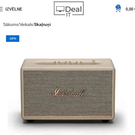
0
IZVĒLNE
0,00
Sākums
Veikals
Skaļruņi
-16%