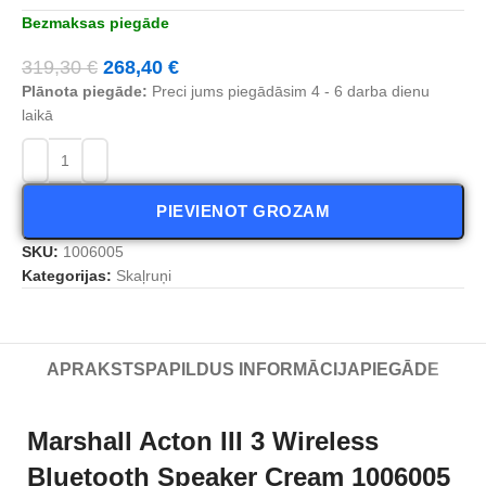
Bezmaksas piegāde
319,30
€
268,40
€
Plānota piegāde:
Preci jums piegādāsim 4 - 6 darba dienu
laikā
PIEVIENOT GROZAM
SKU:
1006005
Kategorijas:
Skaļruņi
APRAKSTS
PAPILDUS INFORMĀCIJA
PIEGĀDE
Marshall Acton III 3 Wireless
Bluetooth Speaker Cream 1006005