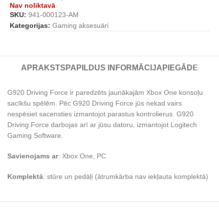
Nav noliktavā
SKU:
941-000123-AM
Kategorijas:
Gaming aksesuāri
APRAKSTS
PAPILDUS INFORMĀCIJA
PIEGĀDE
G920 Driving Force ir paredzēts jaunākajām Xbox One konsoļu
sacīkšu spēlēm. Pēc G920 Driving Force jūs nekad vairs
nespēsiet sacensties izmantojot parastus kontrolierus. G920
Driving Force darbojas arī ar jūsu datoru, izmantojot Logitech
Gaming Software.
Savienojams ar
: Xbox One, PC
Komplektā
: stūre un pedāļi (ātrumkārba nav iekļauta komplektā)