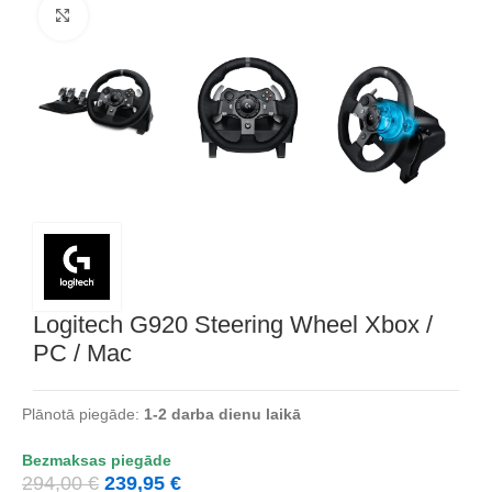
Noklikšķiniet, lai palielinātu
Logitech G920 Steering Wheel Xbox /
PC / Mac
Plānotā piegāde:
1-2 darba dienu laikā
Bezmaksas piegāde
294,00
€
239,95
€