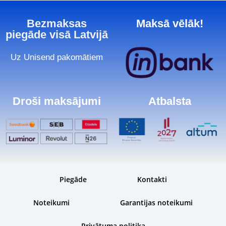
Bezmaksas
Maksā vēlāk!
piegāde visā Latvijā
Uz Unisend pakomātiem
Droši maksājumi
Atbalsta
Piegāde
Kontakti
Noteikumi
Garantijas noteikumi
Privātuma politika