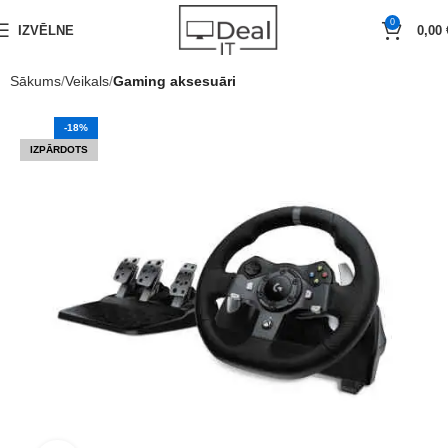
0
IZVĒLNE
0,00
Sākums
Veikals
Gaming aksesuāri
-18%
IZPĀRDOTS