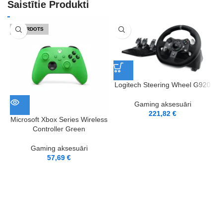
Saistītie Produkti
IZPĀRDOTS
Logitech Steering Wheel G920
S
Gaming aksesuāri
221,82
€
Microsoft Xbox Series Wireless
Controller Green
Gaming aksesuāri
57,69
€