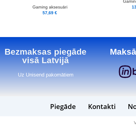
Gaming
Gaming aksesuāri
1
57,69
€
Bezmaksas piegāde
Maksā
visā Latvijā
Uz Unisend pakomātiem
Piegāde
Kontakti
No
V