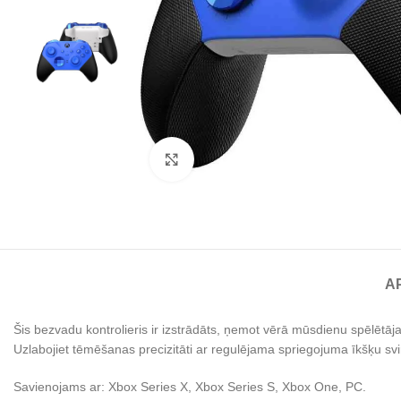
Noklikšķiniet, lai palielinātu
A
Šis bezvadu kontrolieris ir izstrādāts, ņemot vērā mūsdienu spēlētāja 
Uzlabojiet tēmēšanas precizitāti ar regulējama spriegojuma īkšķu svir
Savienojams ar: Xbox Series X, Xbox Series S, Xbox One, PC.