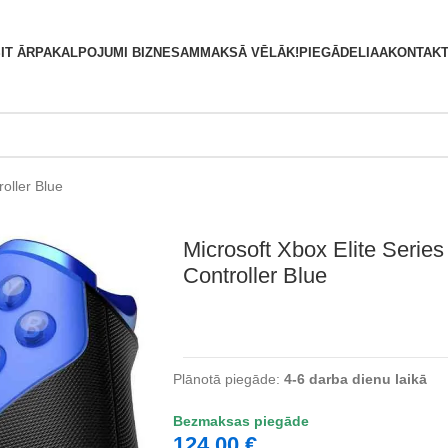
S
IT ĀRPAKALPOJUMI BIZNESAM
MAKSĀ VĒLĀK!
PIEGĀDE
LIAA
KONTAKT
roller Blue
Microsoft Xbox Elite Series
Controller Blue
Plānotā piegāde:
4-6 darba dienu laikā
Bezmaksas piegāde
124,00
€