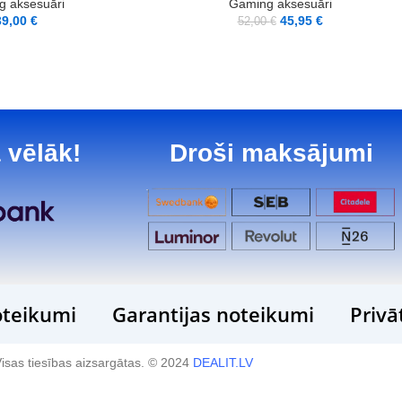
 aksesuāri
Gaming aksesuāri
39,00
€
45,95
€
52,00
€
 vēlāk!
Droši maksājumi
teikumi
Garantijas noteikumi
Privā
isas tiesības aizsargātas. © 2024
DEALIT.LV