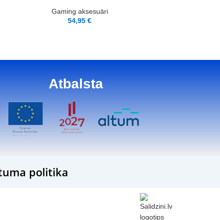
Gaming aksesuāri
54,95
€
Atbalsta
tuma politika