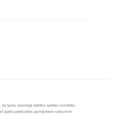
 lai ļautu sasniegt labāko spēles rezultātu.
et spēli pateicoties gumijotiem rokturiem.