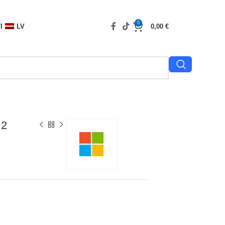
0
I
LV
0,00
€
 2