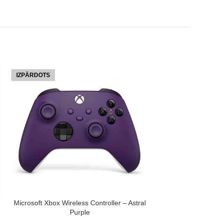
IZPĀRDOTS
IZPĀRDOTS
LASĪT VAIRĀK
Microsoft Xbox W
Electri
Gaming
LASĪT VAIRĀK
Microsoft Xbox Wireless Controller – Astral
5
Purple