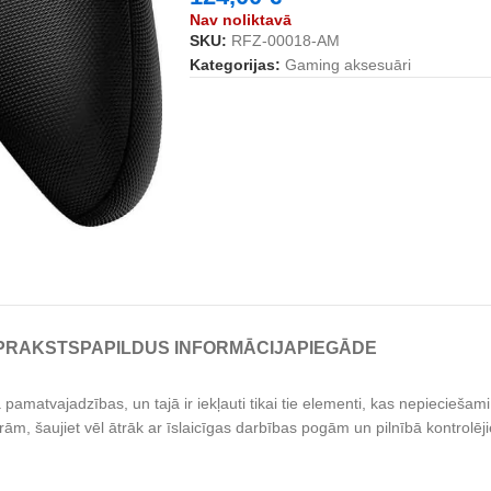
Nav noliktavā
SKU:
RFZ-00018-AM
Kategorijas:
Gaming aksesuāri
PRAKSTS
PAPILDUS INFORMĀCIJA
PIEGĀDE
pamatvajadzības, un tajā ir iekļauti tikai tie elementi, kas nepieciešami,
ām, šaujiet vēl ātrāk ar īslaicīgas darbības pogām un pilnībā kontrolēji