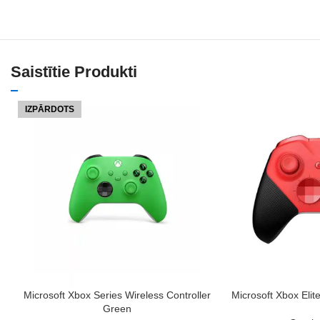
Saistītie Produkti
IZPĀRDOTS
LASĪT VAIRĀK
PIEVIENOT GROZAM
Microsoft Xbox Series Wireless Controller
Microsoft Xbox Elit
Green