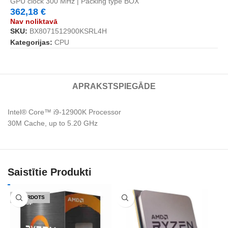
GPU clock 300 MHz | Packing type BOX
362,18
€
Nav noliktavā
SKU:
BX8071512900KSRL4H
Kategorijas:
CPU
APRAKSTS
PIEGĀDE
Intel® Core™ i9-12900K Processor
30M Cache, up to 5.20 GHz
Saistītie Produkti
IZPĀRDOTS