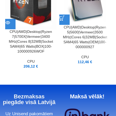
CPU|AMD|Desktop|Ryzen
CPU|AMD|Desktop|Ryzen
5|5600|Vermeer|3500
7|5700X|Vermeer|3400
MHz|Cores 6|32MB|Socket
MHz|Cores 8|32MB|Socket
SAM4|65 Watts|OEM|100-
SAM4|65 Watts|BOX|100-
000000927
100000926WOF
CPU
CPU
112,46
€
206,12
€
Bezmaksas
Maksā vēlāk!
piegāde visā Latvijā
Uz Unisend pakomātiem