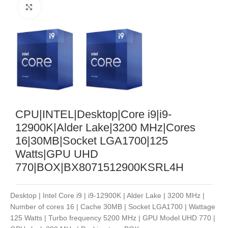
Noklikšķiniet, lai palielinātu
CPU|INTEL|Desktop|Core i9|i9-
12900K|Alder Lake|3200 MHz|Cores
16|30MB|Socket LGA1700|125
Watts|GPU UHD
770|BOX|BX8071512900KSRL4H
Desktop | Intel Core i9 | i9-12900K | Alder Lake | 3200 MHz |
Number of cores 16 | Cache 30MB | Socket LGA1700 | Wattage
125 Watts | Turbo frequency 5200 MHz | GPU Model UHD 770 |