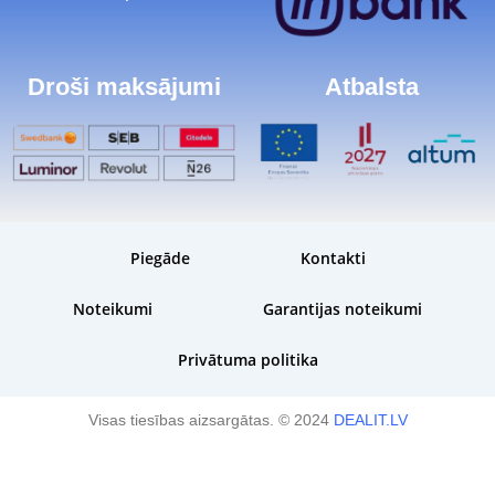
Droši maksājumi
Atbalsta
Piegāde
Kontakti
Noteikumi
Garantijas noteikumi
Privātuma politika
Visas tiesības aizsargātas. © 2024
DEALIT.LV
CPU|INTEL|Desktop|Core i9|i9-