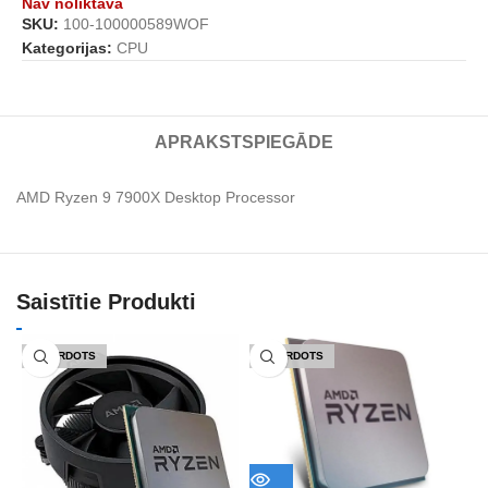
Nav noliktavā
SKU:
100-100000589WOF
Kategorijas:
CPU
APRAKSTS
PIEGĀDE
AMD Ryzen 9 7900X Desktop Processor
Saistītie Produkti
IZPĀRDOTS
IZPĀRDOTS