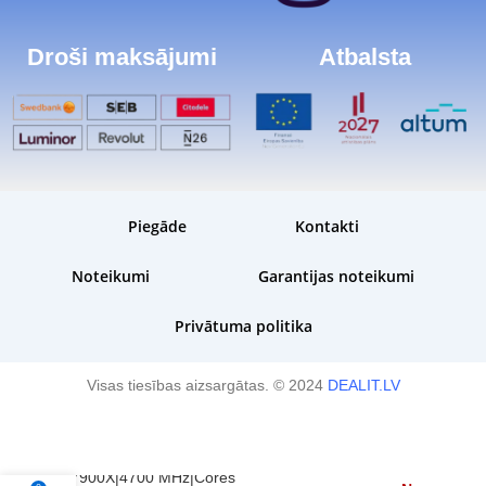
Droši maksājumi
Atbalsta
Piegāde
Kontakti
Noteikumi
Garantijas noteikumi
Privātuma politika
Visas tiesības aizsargātas. © 2024
DEALIT.LV
CPU|AMD|Desktop|Ryzen 9|R9-
7900X|4700 MHz|Cores