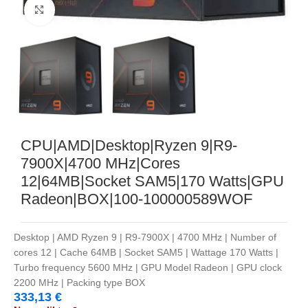
Noklikšķiniet, lai palielinātu
CPU|AMD|Desktop|Ryzen 9|R9-
7900X|4700 MHz|Cores
12|64MB|Socket SAM5|170 Watts|GPU
Radeon|BOX|100-100000589WOF
Desktop | AMD Ryzen 9 | R9-7900X | 4700 MHz | Number of
cores 12 | Cache 64MB | Socket SAM5 | Wattage 170 Watts |
Turbo frequency 5600 MHz | GPU Model Radeon | GPU clock
2200 MHz | Packing type BOX
333,13
€