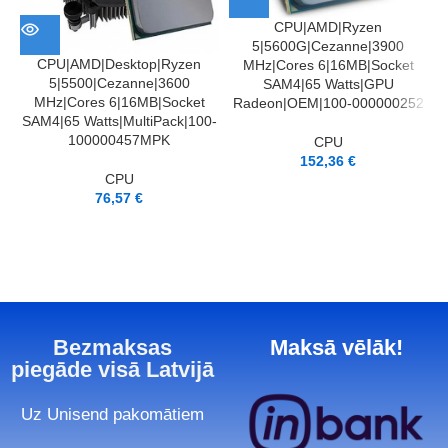
CPU|AMD|Ryzen
5|5600G|Cezanne|3900
CPU|AMD|Desktop|Ryzen
MHz|Cores 6|16MB|Socket
5|5500|Cezanne|3600
SAM4|65 Watts|GPU
MHz|Cores 6|16MB|Socket
Radeon|OEM|100-000000252
SAM4|65 Watts|MultiPack|100-
100000457MPK
CPU
152,36
€
CPU
76,57
€
Bezmaksas
Maksā vēlāk!
piegāde visā Latvijā
Uz Unisend pakomātiem