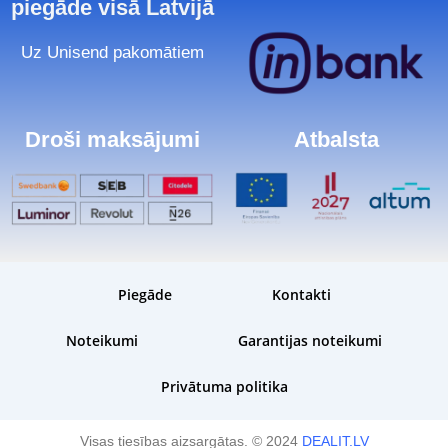
piegāde visā Latvijā
Uz Unisend pakomātiem
Droši maksājumi
Atbalsta
Piegāde
Kontakti
Noteikumi
Garantijas noteikumi
Privātuma politika
Visas tiesības aizsargātas. © 2024
DEALIT.LV