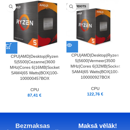
IZPĀRDOTS
CPU|AMD|Desktop|Ryzen
CPU|AMD|Desktop|Ryzen
5|5600|Vermeer|3500
S
5|5500|Cezanne|3600
MHz|Cores 6|32MB|Socket
MHz|Cores 6|16MB|Socket
SAM4|65 Watts|BOX|100-
SAM4|65 Watts|BOX|100-
100000927BOX
100000457BOX
CPU
CPU
122,76
€
87,41
€
Bezmaksas
Maksā vēlāk!