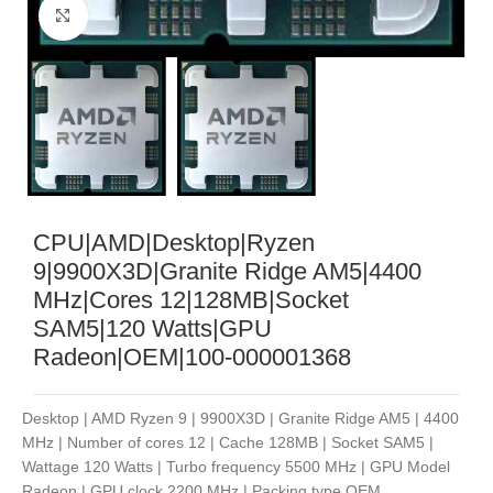
Noklikšķiniet, lai palielinātu
CPU|AMD|Desktop|Ryzen
9|9900X3D|Granite Ridge AM5|4400
MHz|Cores 12|128MB|Socket
SAM5|120 Watts|GPU
Radeon|OEM|100-000001368
Desktop | AMD Ryzen 9 | 9900X3D | Granite Ridge AM5 | 4400
MHz | Number of cores 12 | Cache 128MB | Socket SAM5 |
Wattage 120 Watts | Turbo frequency 5500 MHz | GPU Model
Radeon | GPU clock 2200 MHz | Packing type OEM