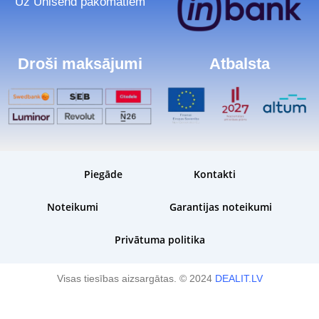
Uz Unisend pakomātiem
Droši maksājumi
Atbalsta
Piegāde
Kontakti
Noteikumi
Garantijas noteikumi
Privātuma politika
Visas tiesības aizsargātas. © 2024
DEALIT.LV