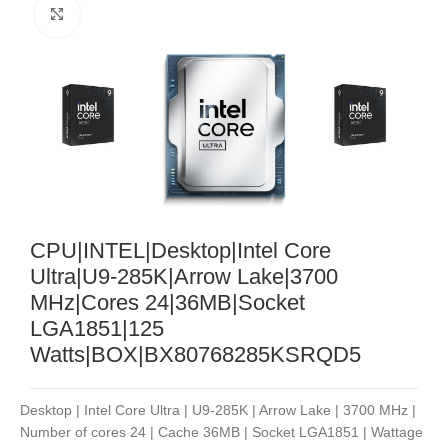
Noklikšķiniet, lai palielinātu
CPU|INTEL|Desktop|Intel Core
Ultra|U9-285K|Arrow Lake|3700
MHz|Cores 24|36MB|Socket
LGA1851|125
Watts|BOX|BX80768285KSRQD5
Desktop | Intel Core Ultra | U9-285K | Arrow Lake | 3700 MHz |
Number of cores 24 | Cache 36MB | Socket LGA1851 | Wattage