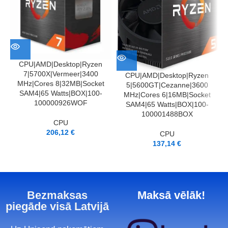
CPU|AMD|Desktop|Ryzen
7|5700X|Vermeer|3400
CPU|AMD|Desktop|Ryzen
MHz|Cores 8|32MB|Socket
5|5600GT|Cezanne|3600
SAM4|65 Watts|BOX|100-
MHz|Cores 6|16MB|Socket
100000926WOF
SAM4|65 Watts|BOX|100-
100001488BOX
CPU
206,12
€
CPU
137,14
€
Bezmaksas
Maksā vēlāk!
piegāde visā Latvijā