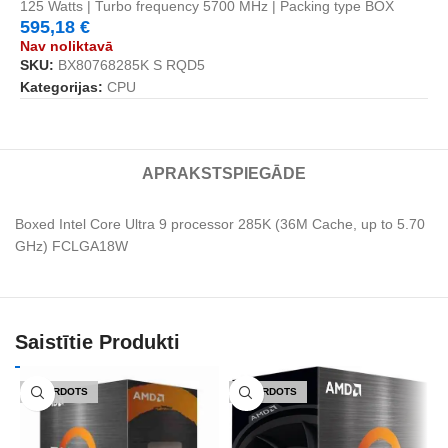
125 Watts | Turbo frequency 5700 MHz | Packing type BOX
595,18
€
Nav noliktavā
SKU:
BX80768285K S RQD5
Kategorijas:
CPU
APRAKSTS
PIEGĀDE
Boxed Intel Core Ultra 9 processor 285K (36M Cache, up to 5.70
GHz) FCLGA18W
Saistītie Produkti
IZPĀRDOTS
IZPĀRDOTS