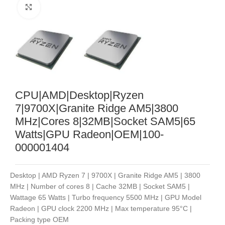
Noklikšķiniet, lai palielinātu
CPU|AMD|Desktop|Ryzen
7|9700X|Granite Ridge AM5|3800
MHz|Cores 8|32MB|Socket SAM5|65
Watts|GPU Radeon|OEM|100-
000001404
Desktop | AMD Ryzen 7 | 9700X | Granite Ridge AM5 | 3800
MHz | Number of cores 8 | Cache 32MB | Socket SAM5 |
Wattage 65 Watts | Turbo frequency 5500 MHz | GPU Model
Radeon | GPU clock 2200 MHz | Max temperature 95°C |
Packing type OEM