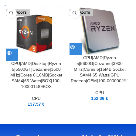
IZPĀRDOTS
IZPĀRDOTS
CPU|AMD|Ryzen
5|5600G|Cezanne|3900
CPU|AMD|Desktop|Ryzen
MHz|Cores 6|16MB|Socket
5|5500GT|Cezanne|3600
SAM4|65 Watts|GPU
MHz|Cores 6|16MB|Socket
Radeon|OEM|100-000000252
SAM4|65 Watts|BOX|100-
100001489BOX
CPU
152,36
€
CPU
137,57
€