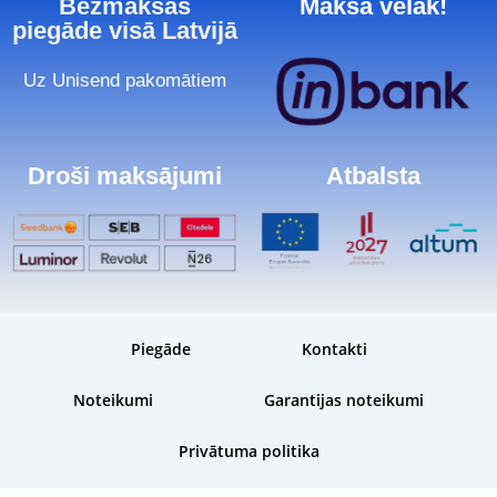
Bezmaksas
Maksā vēlāk!
piegāde visā Latvijā
Uz Unisend pakomātiem
Droši maksājumi
Atbalsta
Piegāde
Kontakti
Noteikumi
Garantijas noteikumi
Privātuma politika