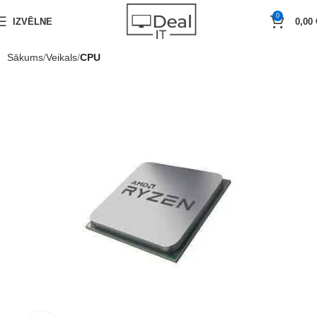
0
IZVĒLNE
0,00
Sākums
Veikals
CPU