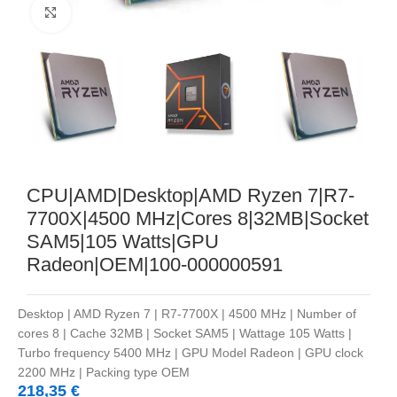
Noklikšķiniet, lai palielinātu
CPU|AMD|Desktop|AMD Ryzen 7|R7-
7700X|4500 MHz|Cores 8|32MB|Socket
SAM5|105 Watts|GPU
Radeon|OEM|100-000000591
Desktop | AMD Ryzen 7 | R7-7700X | 4500 MHz | Number of
cores 8 | Cache 32MB | Socket SAM5 | Wattage 105 Watts |
Turbo frequency 5400 MHz | GPU Model Radeon | GPU clock
2200 MHz | Packing type OEM
218,35
€