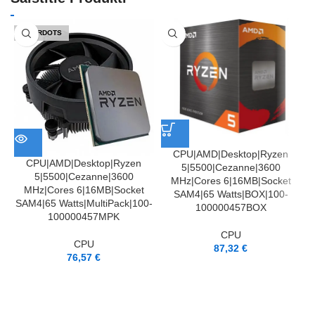
IZPĀRDOTS
CPU|AMD|Desktop|Ryzen
CPU|AMD|Desktop|Ryzen
5|5500|Cezanne|3600
5|5500|Cezanne|3600
MHz|Cores 6|16MB|Socket
MHz|Cores 6|16MB|Socket
SAM4|65 Watts|BOX|100-
SAM4|65 Watts|MultiPack|100-
100000457BOX
100000457MPK
CPU
CPU
87,32
€
76,57
€