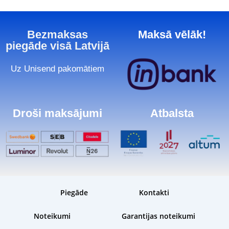
Bezmaksas
Maksā vēlāk!
piegāde visā Latvijā
Uz Unisend pakomātiem
Droši maksājumi
Atbalsta
Piegāde
Kontakti
Noteikumi
Garantijas noteikumi