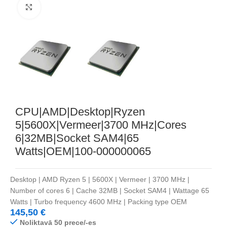
Noklikšķiniet, lai palielinātu
CPU|AMD|Desktop|Ryzen
5|5600X|Vermeer|3700 MHz|Cores
6|32MB|Socket SAM4|65
Watts|OEM|100-000000065
Desktop | AMD Ryzen 5 | 5600X | Vermeer | 3700 MHz |
Number of cores 6 | Cache 32MB | Socket SAM4 | Wattage 65
Watts | Turbo frequency 4600 MHz | Packing type OEM
145,50
€
Noliktavā 50 prece/-es