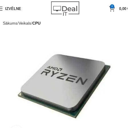
0
IZVĒLNE
0,00
Sākums
Veikals
CPU