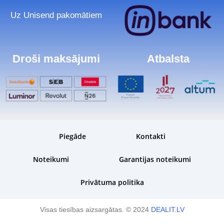
Uz Unisend pakomātiem
Droši maksājumi
Atbalsta
Piegāde
Kontakti
Noteikumi
Garantijas noteikumi
Privātuma politika
Visas tiesības aizsargātas. © 2024
DEALIT.LV