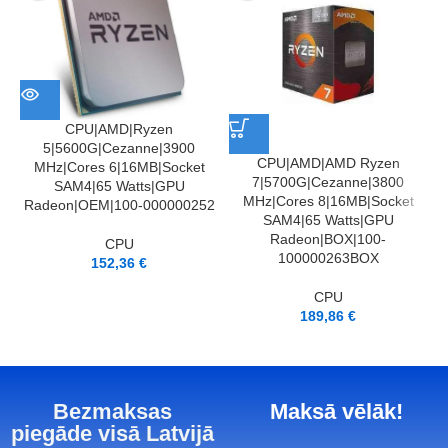
CPU|AMD|Ryzen
5|5600G|Cezanne|3900
C
CPU|AMD|AMD Ryzen
MHz|Cores 6|16MB|Socket
7|5700G|Cezanne|3800
SAM4|65 Watts|GPU
MHz|Cores 8|16MB|Socket
Radeon|OEM|100-000000252
SAM4|65 Watts|GPU
Radeon|BOX|100-
CPU
100000263BOX
152,36
€
CPU
189,86
€
Bezmaksas
Maksā vēlāk!
piegāde visā Latvijā