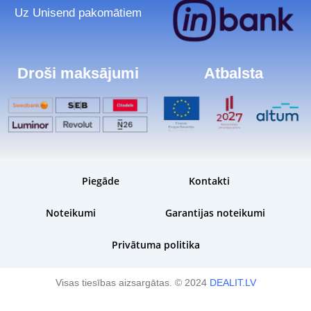
Uz Unisend pakomātiem
Droši maksājumi
Atbalsta
Piegāde
Kontakti
Noteikumi
Garantijas noteikumi
Privātuma politika
Visas tiesības aizsargātas. © 2024
DEALIT.LV