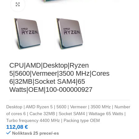
Noklikšķiniet, lai palielinātu
CPU|AMD|Desktop|Ryzen
5|5600|Vermeer|3500 MHz|Cores
6|32MB|Socket SAM4|65
Watts|OEM|100-000000927
Desktop | AMD Ryzen 5 | 5600 | Vermeer | 3500 MHz | Number
of cores 6 | Cache 32MB | Socket SAM4 | Wattage 65 Watts |
Turbo frequency 4400 MHz | Packing type OEM
112,08
€
Noliktavā 25 prece/-es