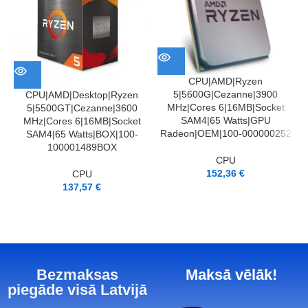
CPU|AMD|Ryzen
5|5600G|Cezanne|3900
CPU|AMD|Desktop|Ryzen
MHz|Cores 6|16MB|Socket
5|5500GT|Cezanne|3600
SAM4|65 Watts|GPU
MHz|Cores 6|16MB|Socket
Radeon|OEM|100-000000252
SAM4|65 Watts|BOX|100-
100001489BOX
CPU
152,36
€
CPU
137,57
€
Bezmaksas
Maksā vēlāk!
piegāde visā Latvijā