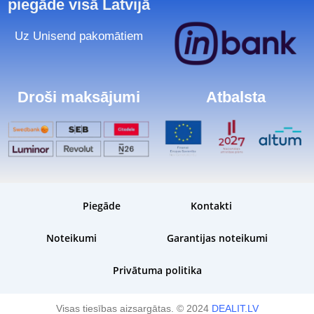
piegāde visā Latvijā
Uz Unisend pakomātiem
Droši maksājumi
Atbalsta
Piegāde
Kontakti
Noteikumi
Garantijas noteikumi
Privātuma politika
Visas tiesības aizsargātas. © 2024
DEALIT.LV