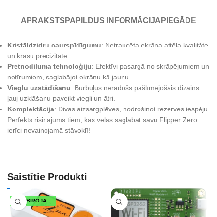
APRAKSTS
PAPILDUS INFORMĀCIJA
PIEGĀDE
Kristāldzidru caurspīdīgumu
: Netraucēta ekrāna attēla kvalitāte
un krāsu precizitāte.
Pretnodiluma tehnoloģiju
: Efektīvi pasargā no skrāpējumiem un
netīrumiem, saglabājot ekrānu kā jaunu.
Vieglu uzstādīšanu
: Burbuļus neradošs pašlīmējošais dizains
ļauj uzklāšanu paveikt viegli un ātri.
Komplektācija
: Divas aizsargplēves, nodrošinot rezerves iespēju.
Perfekts risinājums tiem, kas vēlas saglabāt savu Flipper Zero
ierīci nevainojamā stāvoklī!
Saistītie Produkti
IR BIROJĀ