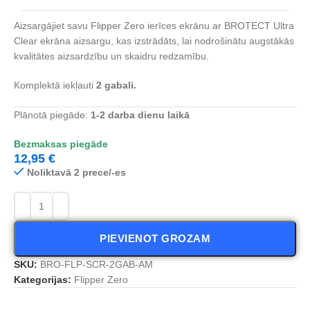
Aizsargājiet savu Flipper Zero ierīces ekrānu ar BROTECT Ultra
Clear ekrāna aizsargu, kas izstrādāts, lai nodrošinātu augstākās
kvalitātes aizsardzību un skaidru redzamību.
Komplektā iekļauti
2 gabali.
Plānotā piegāde:
1-2
dar
ba dienu laikā
Bezmaksas piegāde
12,95
€
Noliktavā 2 prece/-es
PIEVIENOT GROZAM
SKU:
BRO-FLP-SCR-2GAB-AM
Kategorijas:
Flipper Zero