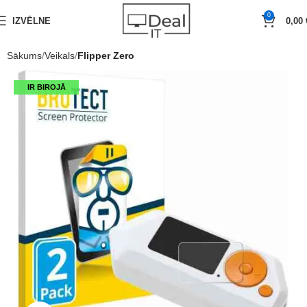
0
IZVĒLNE
0,00
Sākums
Veikals
Flipper Zero
IR BIROJĀ