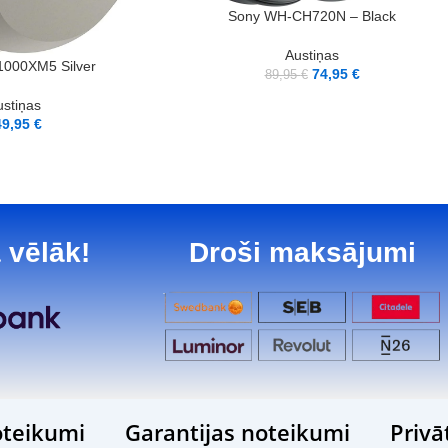
LASĪT VAIRĀK
Sony WH-CH720N – Black
Austiņas
000XM5 Silver
74,95
€
89,95
€
ustiņas
49,95
€
 vēlāk!
Droši maksājumi
teikumi
Garantijas noteikumi
Privā