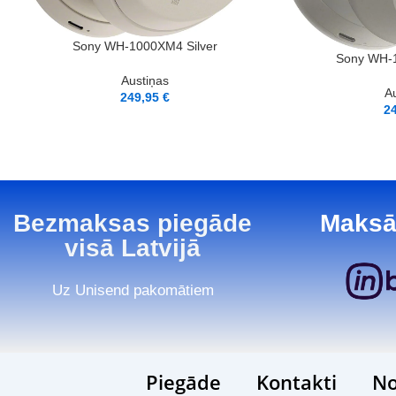
LASĪT VAIRĀK
Sony WH-1000XM4 Silver
PIEVIENOT GROZAM
Sony WH-1
Austiņas
A
249,95
€
2
Bezmaksas piegāde
Maksā
visā Latvijā
Uz Unisend pakomātiem
Piegāde
Kontakti
No