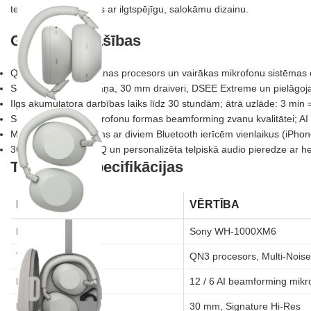
tehniskus risinājumus ar ilgtspējīgu, salokāmu dizainu.
Galvenās īpašības
QN3 trokšņu slāpēšanas procesors un vairākas mikrofonu sistēmas o
Signature Hi-Res skaņa, 30 mm draiveri, DSEE Extreme un pielāgoja
Ilgs akumulatora darbības laiks līdz 30 stundām; ātrā uzlāde: 3 min
Sešas AI vadītas mikrofonu formas beamforming zvanu kvalitātei; AI
Multipoint savienojums ar diviem Bluetooth ierīcēm vienlaikus (iPho
360 Upmix, Game EQ un personalizēta telpiskā audio pieredze ar he
Tehniskās specifikācijas
FUNKCIJA
VĒRTĪBA
Modelis
Sony WH-1000XM6
Trokšņu slāpēšana
QN3 procesors, Multi-Noise
Mikrofoni
12 / 6 AI beamforming mikr
Draiveri
30 mm, Signature Hi-Res