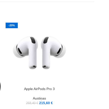
-20%
-30%
IZPĀRDOTS
PIEVIENOT GROZAM
LASĪT VAIRĀK
Apple AirPods Pro 3
Apple Air
Austiņas
Au
215,60
€
268,40
€
602,20