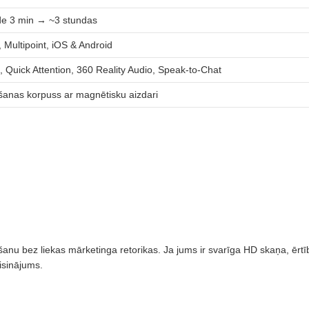
de 3 min → ~3 stundas
, Multipoint, iOS & Android
 Quick Attention, 360 Reality Audio, Speak-to-Chat
šanas korpuss ar magnētisku aizdari
bez liekas mārketinga retorikas. Ja jums ir svarīga HD skaņa, ērtība 
risinājums.