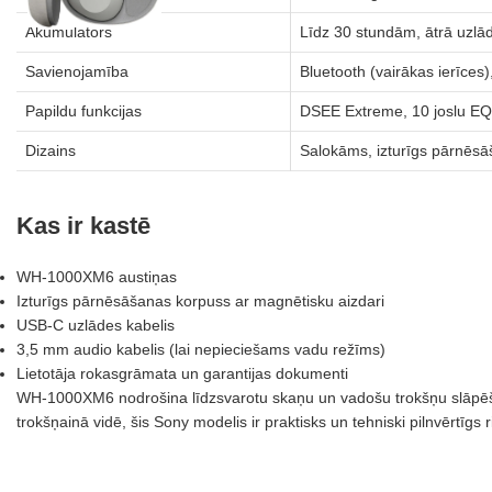
Akumulators
Līdz 30 stundām, ātrā uzlā
Savienojamība
Bluetooth (vairākas ierīces)
Papildu funkcijas
DSEE Extreme, 10 joslu EQ,
Dizains
Salokāms, izturīgs pārnēsā
Kas ir kastē
WH-1000XM6 austiņas
Izturīgs pārnēsāšanas korpuss ar magnētisku aizdari
USB‑C uzlādes kabelis
3,5 mm audio kabelis (lai nepieciešams vadu režīms)
Lietotāja rokasgrāmata un garantijas dokumenti
WH-1000XM6 nodrošina līdzsvarotu skaņu un vadošu trokšņu slāpēšanu 
trokšņainā vidē, šis Sony modelis ir praktisks un tehniski pilnvērtīgs 