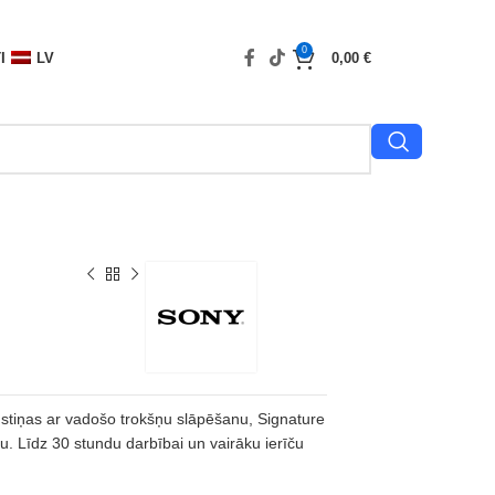
0
I
LV
0,00
€
iņas ar vadošo trokšņu slāpēšanu, Signature
. Līdz 30 stundu darbībai un vairāku ierīču