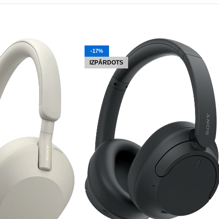
-17%
IZPĀRDOTS