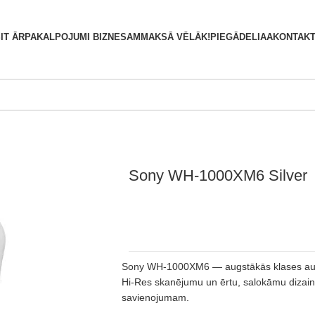
S
IT ĀRPAKALPOJUMI BIZNESAM
MAKSĀ VĒLĀK!
PIEGĀDE
LIAA
KONTAKT
Sony WH-1000XM6 Silver
Sony WH-1000XM6 — augstākās klases aust
Hi‑Res skanējumu un ērtu, salokāmu dizainu
savienojumam.