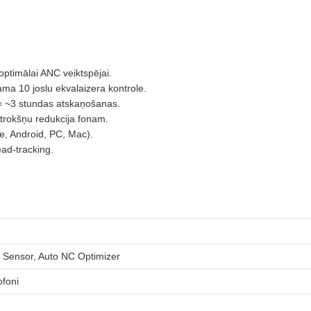
ptimālai ANC veiktspējai.
ma 10 joslu ekvalaizera kontrole.
 = ~3 stundas atskaņošanas.
 trokšņu redukcija fonam.
ne, Android, PC, Mac).
ad-tracking.
 Sensor, Auto NC Optimizer
ofoni