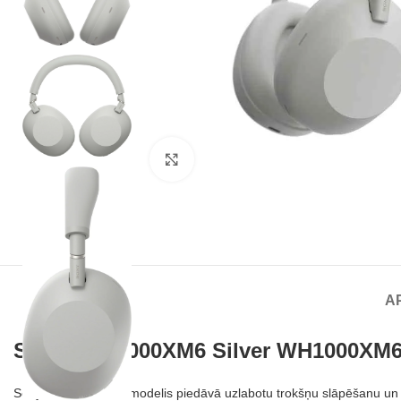
Noklikšķiniet, lai palielinātu
A
Sony WH-1000XM6 Silver WH1000XM
Sony WH-1000XM6 modelis piedāvā uzlabotu trokšņu slāpēšanu un Sig