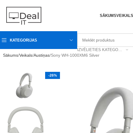
SĀKUMS
VEIKAL
KATEGORIJAS
IZVĒLIETIES KATEGORIJU
Sākums
Veikals
Austiņas
Sony WH-1000XM6 Silver
-26%