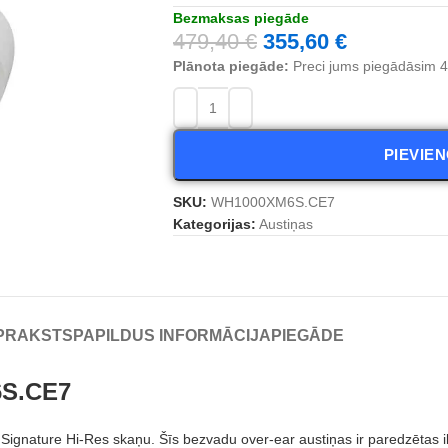
Bezmaksas piegāde
479,40
€
355,60
€
Plānota piegāde:
Preci jums piegādāsim 4 
PIEVIE
SKU:
WH1000XM6S.CE7
Kategorijas:
Austiņas
PRAKSTS
PAPILDUS INFORMĀCIJA
PIEGĀDE
6S.CE7
nature Hi-Res skaņu. Šīs bezvadu over-ear austiņas ir paredzētas ik