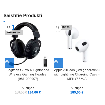
Saistītie Produkti
-21%
IZPĀRDOTS
IZPĀRDOTS
Logitech G Pro X Lightspeed
Apple AirPods (3rd generation)
Wireless Gaming Headset
with Lightning Charging Case –
(981-000907)
MPNY3ZM/A
Austiņas
Austiņas
134,00
€
189,00
€
169,00
€