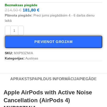
Bezmaksas piegāde
214,50
€
181,80
€
Plānota piegāde:
Preci jums piegādāsim 4 - 6 darba dienu
laikā
PIEVIENOT GROZAM
SKU:
MXP93ZM/A
Kategorijas:
Austiņas
APRAKSTS
PAPILDUS INFORMĀCIJA
PIEGĀDE
Apple AirPods with Active Noise
Cancellation (AirPods 4)