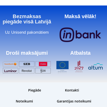
Bezmaksas
Maksā vēlāk!
piegāde visā Latvijā
Uz Unisend pakomātiem
Droši maksājumi
Atbalsta
Piegāde
Kontakti
Noteikumi
Garantijas noteikumi