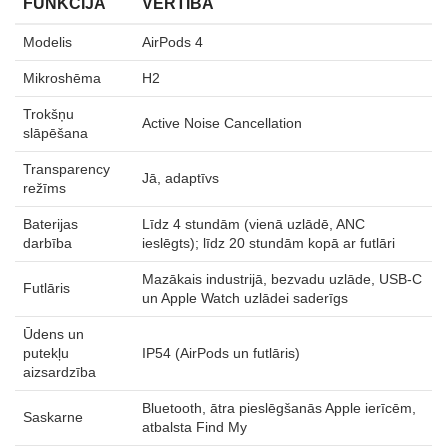
FUNKCIJA
VĒRTĪBA
Modelis
AirPods 4
Mikroshēma
H2
Trokšņu
Active Noise Cancellation
slāpēšana
Transparency
Jā, adaptīvs
režīms
Baterijas
Līdz 4 stundām (vienā uzlādē, ANC
darbība
ieslēgts); līdz 20 stundām kopā ar futlāri
Mazākais industrijā, bezvadu uzlāde, USB-C
Futlāris
un Apple Watch uzlādei saderīgs
Ūdens un
putekļu
IP54 (AirPods un futlāris)
aizsardzība
Bluetooth, ātra pieslēgšanās Apple ierīcēm,
Saskarne
atbalsta Find My