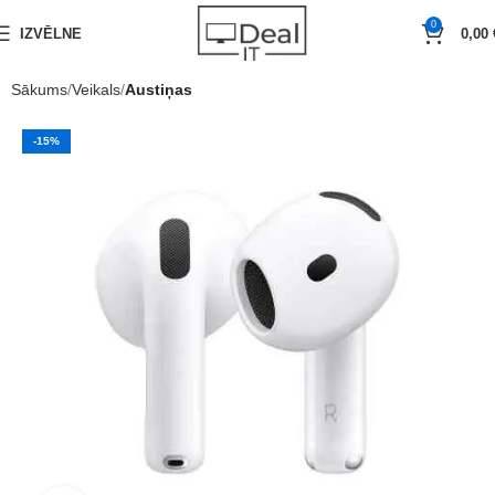
0
IZVĒLNE
0,00
Sākums
Veikals
Austiņas
-15%