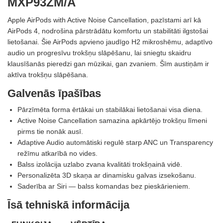
MXP93ZM/A
Apple AirPods with Active Noise Cancellation, pazīstami arī kā
AirPods 4, nodrošina pārstrādātu komfortu un stabilitāti ilgstošai
lietošanai. Šie AirPods apvieno jaudīgo H2 mikroshēmu, adaptīvo
audio un progresīvu trokšņu slāpēšanu, lai sniegtu skaidru
klausīšanās pieredzi gan mūzikai, gan zvaniem. Šīm austiņām ir
aktīva trokšņu slāpēšana.
Galvenās īpašības
Pārzīmēta forma ērtākai un stabilākai lietošanai visa diena.
Active Noise Cancellation samazina apkārtējo trokšņu līmeni
pirms tie nonāk ausī.
Adaptive Audio automātiski regulē starp ANC un Transparency
režīmu atkarībā no vides.
Balss izolācija uzlabo zvana kvalitāti trokšņainā vidē.
Personalizēta 3D skaņa ar dinamisku galvas izsekošanu.
Saderība ar Siri — balss komandas bez pieskārieniem.
Īsā tehniskā informācija