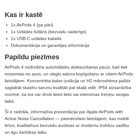
Kas ir kastē
1x AirPods 4 (pa pāri)
1x Uzlādes futlāris (bezvadu saderīgs)
1x USB-C uzlādes kabelis
Dokumentācija un garantijas informācija
Papildu piezīmes
AirPods 4 nodrošina automātisku atskaņošanas pauzi, kad tiek
noņemtas no auss, un vieglu satura kopīgošanu ar citiem AirPods
lietotājiem. Koncentrēta balss izolācija un H2 mikroshēma palīdz
saglabāt skaidru sarunu kvalitāti pat skaļā vidē. IP54 aizsardzība
nozīmē, ka tos var droši lietot lietū vai intensīvas treniņu sesijas
laikā.
Šī ir neitrāla, informatīva prezentācija par Apple AirPods with
Active Noise Cancellation — piemērotiem lietotājiem, kas meklē
ērtus, kvalitatīvus bezvadu austiņas ar modernu trokšņu vadību
un ilgu darbības laiku.