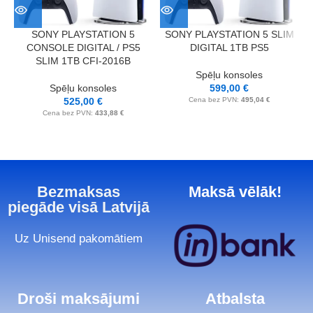
M
SONY PLAYSTATION 5
SONY PLAYSTATION 5 SLIM
CONSOLE DIGITAL / PS5
DIGITAL 1TB PS5
SLIM 1TB CFI-2016B
Spēļu konsoles
Spēļu konsoles
599,00
€
525,00
€
Cena bez PVN:
495,04
€
Cena bez PVN:
433,88
€
Bezmaksas
Maksā vēlāk!
piegāde visā Latvijā
Uz Unisend pakomātiem
Droši maksājumi
Atbalsta