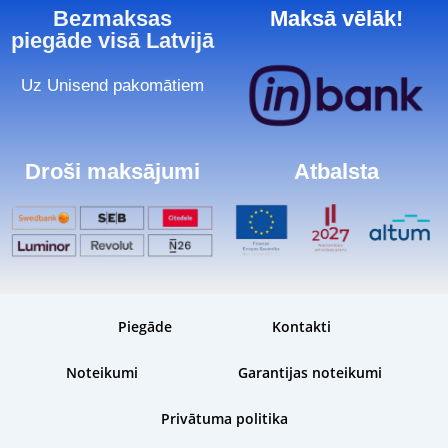
Bezmaksas
Maksā vēlāk!
piegāde visā Latvijā
Uz Unisend pakomātiem
Droši maksājumi
Atbalsta
Piegāde
Kontakti
Noteikumi
Garantijas noteikumi
Privātuma politika