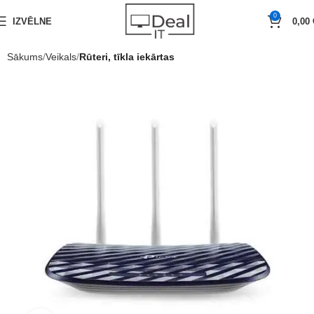
0
IZVĒLNE
0,00
Sākums
Veikals
Rūteri, tīkla iekārtas